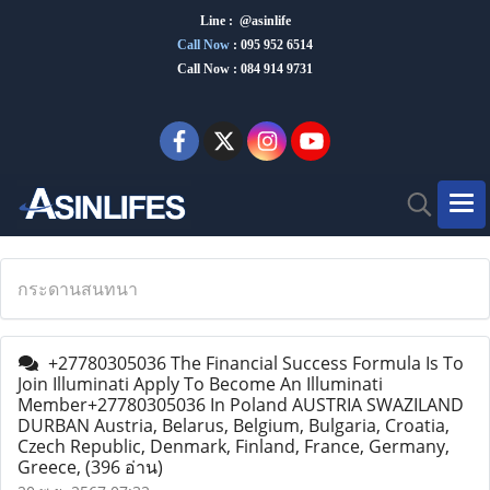
Line : @asinlife
Call Now
:
095 952 6514
Call Now : 084 914 9731
กระดานสนทนา
+27780305036 The Financial Success Formula Is To
Join Illuminati Apply To Become An Illuminati
Member+27780305036 In Poland AUSTRIA SWAZILAND
DURBAN Austria, Belarus, Belgium, Bulgaria, Croatia,
Czech Republic, Denmark, Finland, France, Germany,
Greece,
(396 อ่าน)