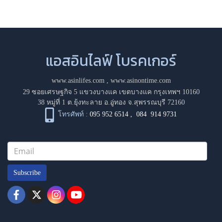
แอสอินไลฟ์ โบรคเกอร์
www.asinlifes.com
,
www.asinontime.com
29 ซอยเศรษฐกิจ 5 แขวงบางแค เขตบางแค กรุงเทพฯ 10160
38 หมู่ที่ 1 ต.ยุ้งทะลาย อ.อู่ทอง จ.สุพรรณบุรี 72160
โทรศัพท์ :
095 952 6514
,
084 914 9731
Subscribe