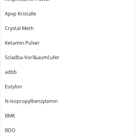
Apvp Kristalle
Crystal Meth
Ketamin Pulver
5cladba-Vorl&auml;ufer
adbb
Eutylon
N-Isopropylbenzylamin
BMK
BDO