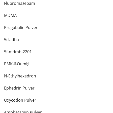
Flubromazepam
MDMA
Pregabalin Pulver
5cladba
5f-mdmb-2201
PMK-&Ouml;L
N-Ethylhexedron
Ephedrin Pulver
Oxycodon Pulver
Amphetamin Pulver