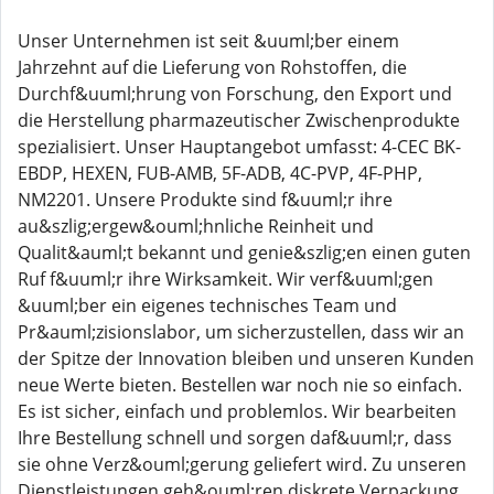
Unser Unternehmen ist seit &uuml;ber einem
Jahrzehnt auf die Lieferung von Rohstoffen, die
Durchf&uuml;hrung von Forschung, den Export und
die Herstellung pharmazeutischer Zwischenprodukte
spezialisiert. Unser Hauptangebot umfasst: 4-CEC BK-
EBDP, HEXEN, FUB-AMB, 5F-ADB, 4C-PVP, 4F-PHP,
NM2201. Unsere Produkte sind f&uuml;r ihre
au&szlig;ergew&ouml;hnliche Reinheit und
Qualit&auml;t bekannt und genie&szlig;en einen guten
Ruf f&uuml;r ihre Wirksamkeit. Wir verf&uuml;gen
&uuml;ber ein eigenes technisches Team und
Pr&auml;zisionslabor, um sicherzustellen, dass wir an
der Spitze der Innovation bleiben und unseren Kunden
neue Werte bieten. Bestellen war noch nie so einfach.
Es ist sicher, einfach und problemlos. Wir bearbeiten
Ihre Bestellung schnell und sorgen daf&uuml;r, dass
sie ohne Verz&ouml;gerung geliefert wird. Zu unseren
Dienstleistungen geh&ouml;ren diskrete Verpackung