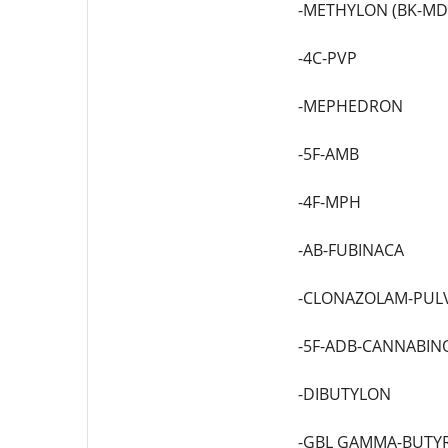
-METHYLON (BK-M
-4C-PVP
-MEPHEDRON
-5F-AMB
-4F-MPH
-AB-FUBINACA
-CLONAZOLAM-PUL
-5F-ADB-CANNABIN
-DIBUTYLON
-GBL GAMMA-BUTY