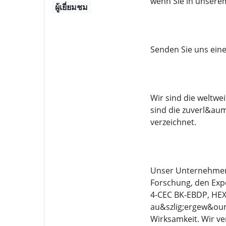
wenn Sie in unsere
ผู้เยี่ยมชม
Senden Sie uns eine 
Wir sind die weltw
sind die zuverl&aum
verzeichnet.
Unser Unternehmen 
Forschung, den Exp
4-CEC BK-EBDP, HEX
au&szlig;ergew&ouml
Wirksamkeit. Wir v