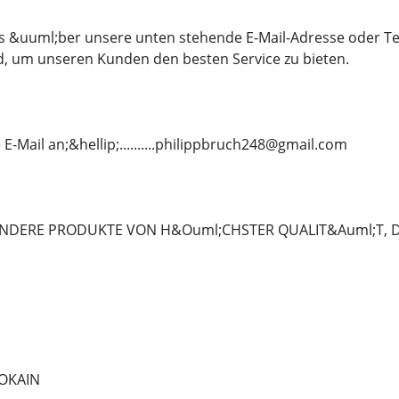
ns &uuml;ber unsere unten stehende E-Mail-Adresse oder T
d, um unseren Kunden den besten Service zu bieten.
E-Mail an;&hellip;..........philippbruch248@gmail.com
NDERE PRODUKTE VON H&Ouml;CHSTER QUALIT&Auml;T, DIE
OKAIN