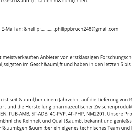
m Gesch&auml;ft kaufen m&ouml;chten.
E-Mail an: &hellip;............philippbruch248@gmail.com
eit meistverkauften Anbieter von erstklassigen Forschungs
l;ssigsten im Gesch&auml;ft und haben in den letzten 5 bi
ist seit &uuml;ber einem Jahrzehnt auf die Lieferung von 
ort und die Herstellung pharmazeutischer Zwischenprodukte
EN, FUB-AMB, 5F-ADB, 4C-PVP, 4F-PHP, NM2201. Unsere Prod
;hnliche Reinheit und Qualit&auml;t bekannt und genie&szl
erf&uuml;gen &uuml;ber ein eigenes technisches Team und P