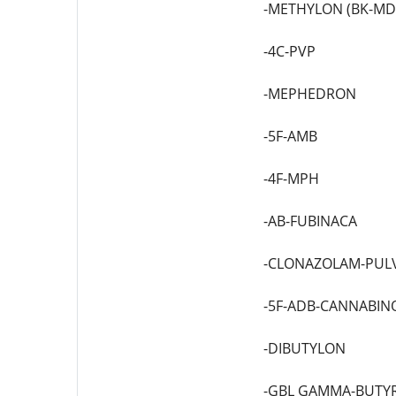
-METHYLON (BK-M
-4C-PVP
-MEPHEDRON
-5F-AMB
-4F-MPH
-AB-FUBINACA
-CLONAZOLAM-PUL
-5F-ADB-CANNABIN
-DIBUTYLON
-GBL GAMMA-BUTY