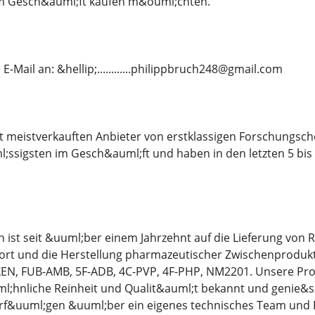
m Gesch&auml;ft kaufen m&ouml;chten.
E-Mail an: &hellip;............philippbruch248@gmail.com
eit meistverkauften Anbieter von erstklassigen Forschungs
l;ssigsten im Gesch&auml;ft und haben in den letzten 5 bi
ist seit &uuml;ber einem Jahrzehnt auf die Lieferung von 
ort und die Herstellung pharmazeutischer Zwischenprodukte
EN, FUB-AMB, 5F-ADB, 4C-PVP, 4F-PHP, NM2201. Unsere Prod
;hnliche Reinheit und Qualit&auml;t bekannt und genie&szl
erf&uuml;gen &uuml;ber ein eigenes technisches Team und P