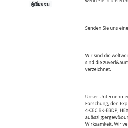
wenn Sie in unsere
ผู้เยี่ยมชม
Senden Sie uns eine 
Wir sind die weltw
sind die zuverl&aum
verzeichnet.
Unser Unternehmen 
Forschung, den Exp
4-CEC BK-EBDP, HEX
au&szlig;ergew&ouml
Wirksamkeit. Wir v