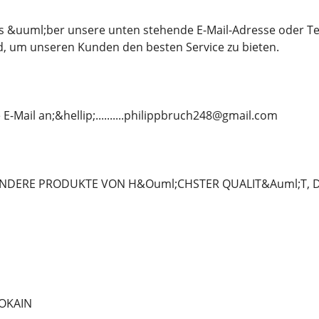
ns &uuml;ber unsere unten stehende E-Mail-Adresse oder T
d, um unseren Kunden den besten Service zu bieten.
E-Mail an;&hellip;..........philippbruch248@gmail.com
NDERE PRODUKTE VON H&Ouml;CHSTER QUALIT&Auml;T, DIE
OKAIN