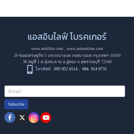
แอสอินไลฟ์ โบรคเกอร์
www.asinlifes.com
,
www.asinontime.com
29 ซอยเศรษฐกิจ 5 แขวงบางแค เขตบางแค กรุงเทพฯ 10160
38 หมู่ที่ 1 ต.ยุ้งทะลาย อ.อู่ทอง จ.สุพรรณบุรี 72160
โทรศัพท์ :
095 952 6514
,
084 914 9731
Subscribe