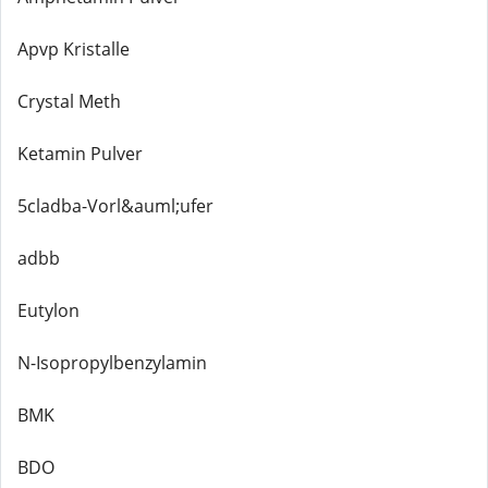
Apvp Kristalle
Crystal Meth
Ketamin Pulver
5cladba-Vorl&auml;ufer
adbb
Eutylon
N-Isopropylbenzylamin
BMK
BDO