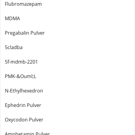
Flubromazepam
MDMA
Pregabalin Pulver
5cladba
5f-mdmb-2201
PMK-&Ouml;L
N-Ethylhexedron
Ephedrin Pulver
Oxycodon Pulver
Amphetamin Pulver