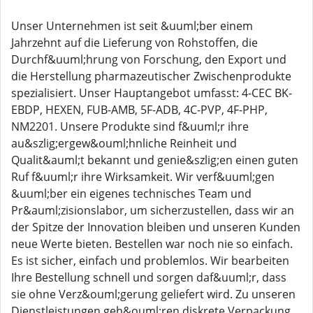
Unser Unternehmen ist seit &uuml;ber einem
Jahrzehnt auf die Lieferung von Rohstoffen, die
Durchf&uuml;hrung von Forschung, den Export und
die Herstellung pharmazeutischer Zwischenprodukte
spezialisiert. Unser Hauptangebot umfasst: 4-CEC BK-
EBDP, HEXEN, FUB-AMB, 5F-ADB, 4C-PVP, 4F-PHP,
NM2201. Unsere Produkte sind f&uuml;r ihre
au&szlig;ergew&ouml;hnliche Reinheit und
Qualit&auml;t bekannt und genie&szlig;en einen guten
Ruf f&uuml;r ihre Wirksamkeit. Wir verf&uuml;gen
&uuml;ber ein eigenes technisches Team und
Pr&auml;zisionslabor, um sicherzustellen, dass wir an
der Spitze der Innovation bleiben und unseren Kunden
neue Werte bieten. Bestellen war noch nie so einfach.
Es ist sicher, einfach und problemlos. Wir bearbeiten
Ihre Bestellung schnell und sorgen daf&uuml;r, dass
sie ohne Verz&ouml;gerung geliefert wird. Zu unseren
Dienstleistungen geh&ouml;ren diskrete Verpackung