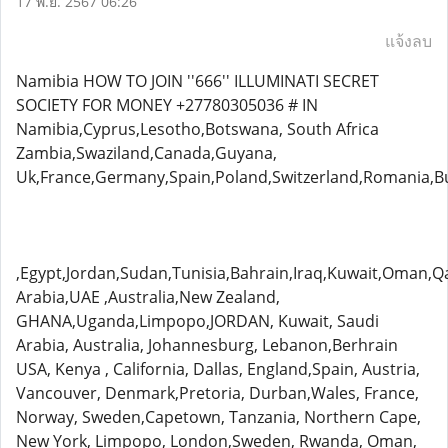
17 พ.ย. 2567 06:26
แจ้งลบ
Namibia HOW TO JOIN ''666'' ILLUMINATI SECRET
SOCIETY FOR MONEY +27780305036 # IN
Namibia,Cyprus,Lesotho,Botswana, South Africa
Zambia,Swaziland,Canada,Guyana,
Uk,France,Germany,Spain,Poland,Switzerland,Romania,B
,Egypt,Jordan,Sudan,Tunisia,Bahrain,Iraq,Kuwait,Oman,Q
Arabia,UAE ,Australia,New Zealand,
GHANA,Uganda,Limpopo,JORDAN, Kuwait, Saudi
Arabia, Australia, Johannesburg, Lebanon,Berhrain
USA, Kenya , California, Dallas, England,Spain, Austria,
Vancouver, Denmark,Pretoria, Durban,Wales, France,
Norway, Sweden,Capetown, Tanzania, Northern Cape,
New York, Limpopo, London,Sweden, Rwanda, Oman,