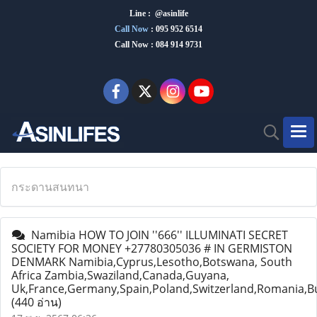
Line : @asinlife
Call Now
:
095 952 6514
Call Now : 084 914 9731
กระดานสนทนา
Namibia HOW TO JOIN ''666'' ILLUMINATI SECRET
SOCIETY FOR MONEY +27780305036 # IN GERMISTON
DENMARK Namibia,Cyprus,Lesotho,Botswana, South
Africa Zambia,Swaziland,Canada,Guyana,
Uk,France,Germany,Spain,Poland,Switzerland,Romania,B
(440 อ่าน)