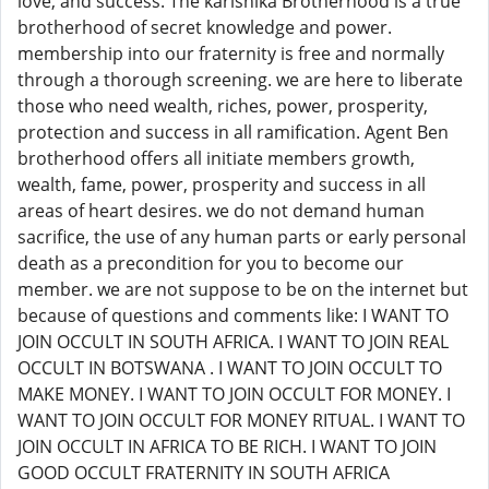
love, and success. The karishika Brotherhood is a true
brotherhood of secret knowledge and power.
membership into our fraternity is free and normally
through a thorough screening. we are here to liberate
those who need wealth, riches, power, prosperity,
protection and success in all ramification. Agent Ben
brotherhood offers all initiate members growth,
wealth, fame, power, prosperity and success in all
areas of heart desires. we do not demand human
sacrifice, the use of any human parts or early personal
death as a precondition for you to become our
member. we are not suppose to be on the internet but
because of questions and comments like: I WANT TO
JOIN OCCULT IN SOUTH AFRICA. I WANT TO JOIN REAL
OCCULT IN BOTSWANA . I WANT TO JOIN OCCULT TO
MAKE MONEY. I WANT TO JOIN OCCULT FOR MONEY. I
WANT TO JOIN OCCULT FOR MONEY RITUAL. I WANT TO
JOIN OCCULT IN AFRICA TO BE RICH. I WANT TO JOIN
GOOD OCCULT FRATERNITY IN SOUTH AFRICA