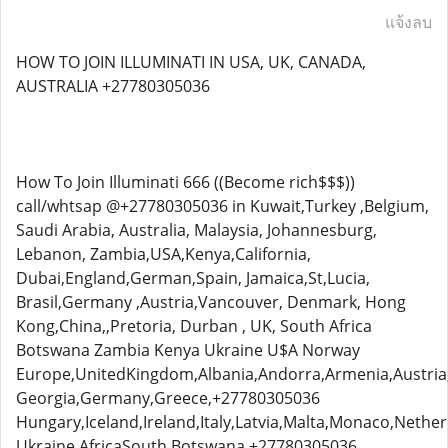
แจ้งลบ
HOW TO JOIN ILLUMINATI IN USA, UK, CANADA,
AUSTRALIA +27780305036
How To Join Illuminati 666 ((Become rich$$$))
call/whtsap @+27780305036 in Kuwait,Turkey ,Belgium,
Saudi Arabia, Australia, Malaysia, Johannesburg,
Lebanon, Zambia,USA,Kenya,California,
Dubai,England,German,Spain, Jamaica,St,Lucia,
Brasil,Germany ,Austria,Vancouver, Denmark, Hong
Kong,China,,Pretoria, Durban , UK, South Africa
Botswana Zambia Kenya Ukraine U$A Norway
Europe,UnitedKingdom,Albania,Andorra,Armenia,Austria,
Georgia,Germany,Greece,+27780305036
Hungary,Iceland,Ireland,Italy,Latvia,Malta,Monaco,Neth
Ukraine,AfricaSouth,Botswana,+27780305036