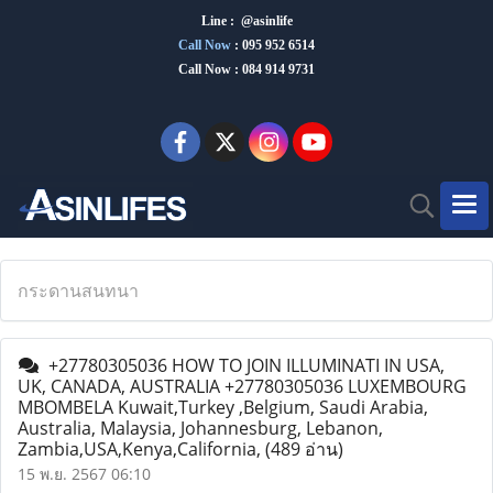
Line : @asinlife
Call Now
:
095 952 6514
Call Now : 084 914 9731
กระดานสนทนา
+27780305036 HOW TO JOIN ILLUMINATI IN USA,
UK, CANADA, AUSTRALIA +27780305036 LUXEMBOURG
MBOMBELA Kuwait,Turkey ,Belgium, Saudi Arabia,
Australia, Malaysia, Johannesburg, Lebanon,
Zambia,USA,Kenya,California,
(489 อ่าน)
15 พ.ย. 2567 06:10