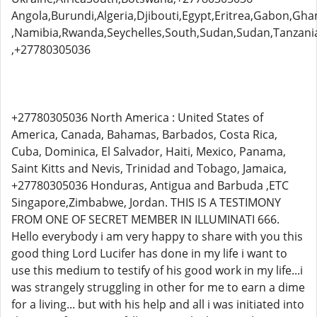
Angola,Burundi,Algeria,Djibouti,Egypt,Eritrea,Gabon,
,Namibia,Rwanda,Seychelles,South,Sudan,Sudan,Tanzan
,+27780305036
+27780305036 North America : United States of
America, Canada, Bahamas, Barbados, Costa Rica,
Cuba, Dominica, El Salvador, Haiti, Mexico, Panama,
Saint Kitts and Nevis, Trinidad and Tobago, Jamaica,
+27780305036 Honduras, Antigua and Barbuda ,ETC
Singapore,Zimbabwe, Jordan. THIS IS A TESTIMONY
FROM ONE OF SECRET MEMBER IN ILLUMINATI 666.
Hello everybody i am very happy to share with you this
good thing Lord Lucifer has done in my life i want to
use this medium to testify of his good work in my life...i
was strangely struggling in other for me to earn a dime
for a living... but with his help and all i was initiated into