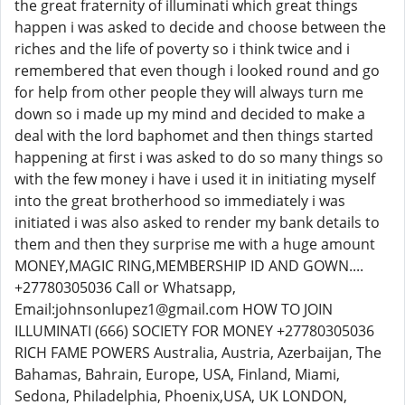
the great fraternity of illuminati which great things
happen i was asked to decide and choose between the
riches and the life of poverty so i think twice and i
remembered that even though i looked round and go
for help from other people they will always turn me
down so i made up my mind and decided to make a
deal with the lord baphomet and then things started
happening at first i was asked to do so many things so
with the few money i have i used it in initiating myself
into the great brotherhood so immediately i was
initiated i was also asked to render my bank details to
them and then they surprise me with a huge amount
MONEY,MAGIC RING,MEMBERSHIP ID AND GOWN....
+27780305036 Call or Whatsapp,
Email:johnsonlupez1@gmail.com HOW TO JOIN
ILLUMINATI (666) SOCIETY FOR MONEY +27780305036
RICH FAME POWERS Australia, Austria, Azerbaijan, The
Bahamas, Bahrain, Europe, USA, Finland, Miami,
Sedona, Philadelphia, Phoenix,USA, UK LONDON,