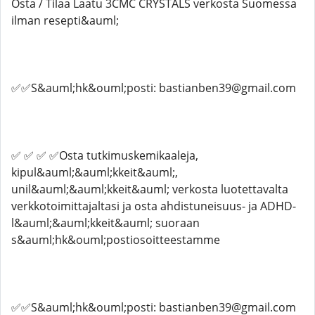
Osta / Tilaa Laatu 3CMC CRYSTALS verkosta Suomessa
ilman resepti&auml;
✅✅S&auml;hk&ouml;posti: bastianben39@gmail.com
✅ ✅ ✅ ✅Osta tutkimuskemikaaleja,
kipul&auml;&auml;kkeit&auml;,
unil&auml;&auml;kkeit&auml; verkosta luotettavalta
verkkotoimittajaltasi ja osta ahdistuneisuus- ja ADHD-
l&auml;&auml;kkeit&auml; suoraan
s&auml;hk&ouml;postiosoitteestamme
✅✅S&auml;hk&ouml;posti: bastianben39@gmail.com