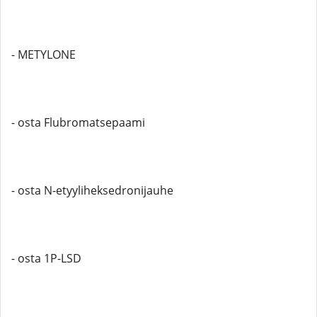
- METYLONE
- osta Flubromatsepaami
- osta N-etyyliheksedronijauhe
- osta 1P-LSD