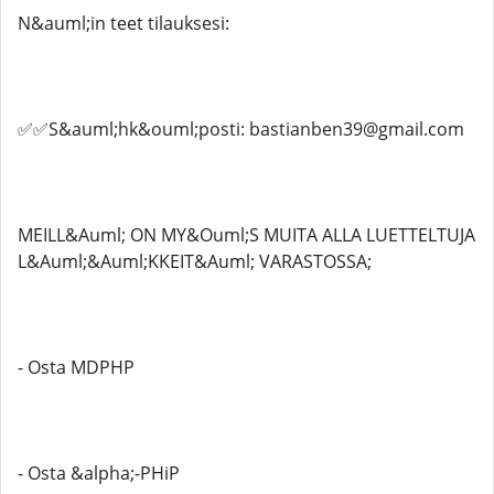
N&auml;in teet tilauksesi:
✅✅S&auml;hk&ouml;posti: bastianben39@gmail.com
MEILL&Auml; ON MY&Ouml;S MUITA ALLA LUETTELTUJA
L&Auml;&Auml;KKEIT&Auml; VARASTOSSA;
- Osta MDPHP
- Osta &alpha;-PHiP