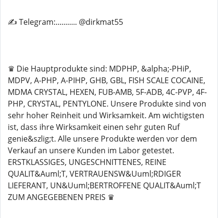
✍️ Telegram:........... @dirkmat55
♛ Die Hauptprodukte sind: MDPHP, &alpha;-PHiP,
MDPV, A-PHP, A-PIHP, GHB, GBL, FISH SCALE COCAINE,
MDMA CRYSTAL, HEXEN, FUB-AMB, 5F-ADB, 4C-PVP, 4F-
PHP, CRYSTAL, PENTYLONE. Unsere Produkte sind von
sehr hoher Reinheit und Wirksamkeit. Am wichtigsten
ist, dass ihre Wirksamkeit einen sehr guten Ruf
genie&szlig;t. Alle unsere Produkte werden vor dem
Verkauf an unsere Kunden im Labor getestet.
ERSTKLASSIGES, UNGESCHNITTENES, REINE
QUALIT&Auml;T, VERTRAUENSW&Uuml;RDIGER
LIEFERANT, UN&Uuml;BERTROFFENE QUALIT&Auml;T
ZUM ANGEGEBENEN PREIS ♛