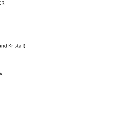
ER
nd Kristall)
A