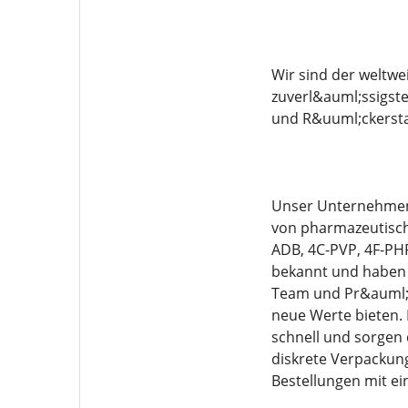
Wir sind der weltw
zuverl&auml;ssigste
und R&uuml;ckerstat
Unser Unternehmen 
von pharmazeutisch
ADB, 4C-PVP, 4F-PH
bekannt und haben e
Team und Pr&auml;zi
neue Werte bieten. B
schnell und sorgen 
diskrete Verpackung
Bestellungen mit e