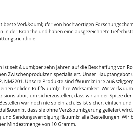
eit beste Verk&auml;ufer von hochwertigen Forschungschemi
n in der Branche und haben eine ausgezeichnete Lieferhisto
tungsrichtlinie.
ist seit &uuml;ber zehn Jahren auf die Beschaffung von Ro
en Zwischenprodukten spezialisiert. Unser Hauptangebot 
P, NM2201. Unsere Produkte sind f&uuml;r ihre au&szlig;er
inen soliden Ruf f&uuml;r ihre Wirksamkeit. Wir verf&uum
sionslabor, um sicherzustellen, dass wir an der Spitze de
estellen war noch nie so einfach. Es ist sicher, einfach und
daf&uuml;r, dass sie ohne Verz&ouml;gerung geliefert wir
 und Sendungsverfolgung f&uuml;r alle Bestellungen. Wir b
iner Mindestmenge von 10 Gramm.