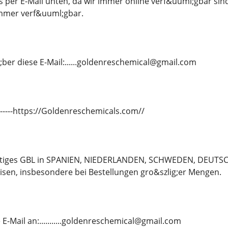
s per E-Mail unten, da wir immer online verf&uuml;gbar si
immer verf&uuml;gbar.
;ber diese E-Mail:......goldenreschemical@gmail.com
---------https://Goldenreschemicals.com//
rtiges GBL in SPANIEN, NIEDERLANDEN, SCHWEDEN, DEUT
sen, insbesondere bei Bestellungen gro&szlig;er Mengen.
E-Mail an:...........goldenreschemical@gmail.com