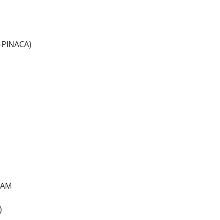
-PINACA)
LAM
)