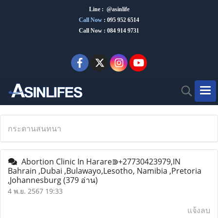
Line : @asinlife
Call Now
:
095 952 6514
Call Now : 084 914 9731
กระดานสนทนา
Abortion Clinic In Harare⋑+27730423979,IN
Bahrain ,Dubai ,Bulawayo,Lesotho, Namibia ,Pretoria
,Johannesburg
(379 อ่าน)
4 พ.ย. 2567 19:33
แจ้งลบ