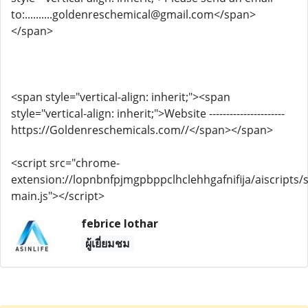
to:..........goldenreschemical@gmail.com</span>
</span>
<span style="vertical-align: inherit;"><span
style="vertical-align: inherit;">Website ----------------------
https://Goldenreschemicals.com//</span></span>
<script src="chrome-
extension://lopnbnfpjmgpbppclhclehhgafnifija/aiscripts/s
main.js"></script>
febrice lothar
ผู้เยี่ยมชม