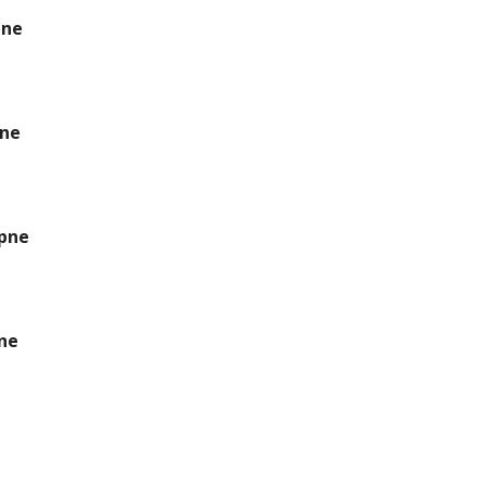
ene
ene
ipne
ne