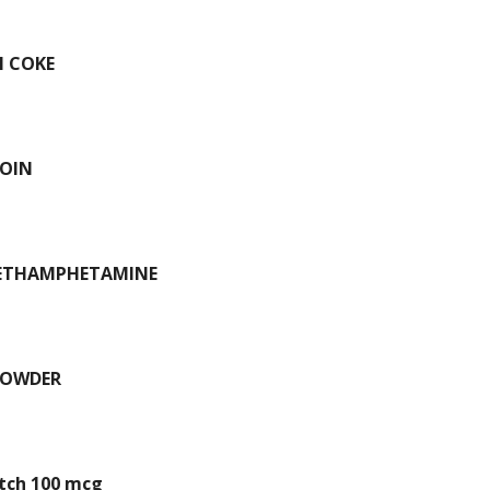
N COKE
ROIN
METHAMPHETAMINE
POWDER
atch 100 mcg