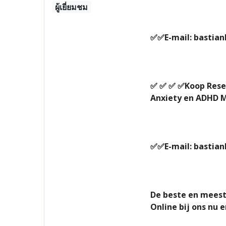
ผู้เยี่ยมชม
✅✅E-mail: bastia
✅ ✅ ✅ ✅Koop Resear
Anxiety en ADHD Me
✅✅E-mail: bastia
De beste en meest 
Online bij ons nu 