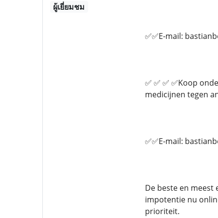
ผู้เยี่ยมชม
✅✅E-mail: bastian
✅ ✅ ✅ ✅Koop onderzo
medicijnen tegen an
✅✅E-mail: bastian
De beste en meest e
impotentie nu onlin
prioriteit.