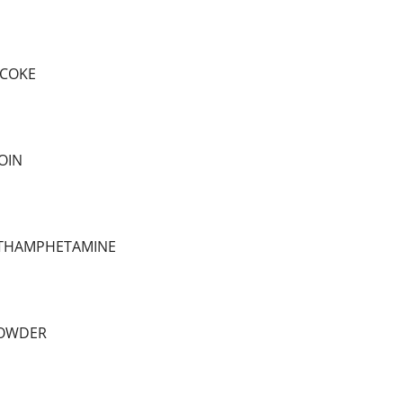
 COKE
OIN
ETHAMPHETAMINE
POWDER