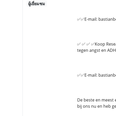
ผู้เยี่ยมชม
✅✅E-mail: bastian
✅ ✅ ✅ ✅Koop Researc
tegen angst en ADHD
✅✅E-mail: bastian
De beste en meest e
bij ons nu en heb g