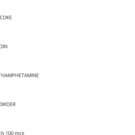
 COKE
OIN
ETHAMPHETAMINE
POWDER
tch 100 mcg