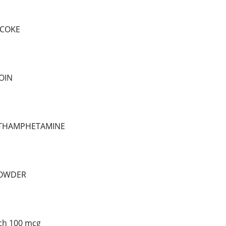
 COKE
OIN
ETHAMPHETAMINE
POWDER
tch 100 mcg