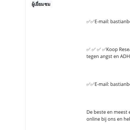
ผู้เยี่ยมชม
✅✅E-mail: bastian
✅ ✅ ✅ ✅Koop Researc
tegen angst en ADHD
✅✅E-mail: bastian
De beste en meest e
online bij ons en h