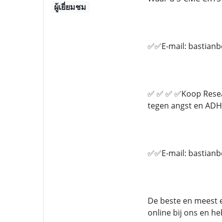
ผู้เยี่ยมชม
✅✅E-mail: bastian
✅ ✅ ✅ ✅Koop Researc
tegen angst en ADHD
✅✅E-mail: bastian
De beste en meest e
online bij ons en h