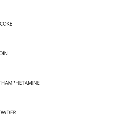
 COKE
OIN
ETHAMPHETAMINE
POWDER