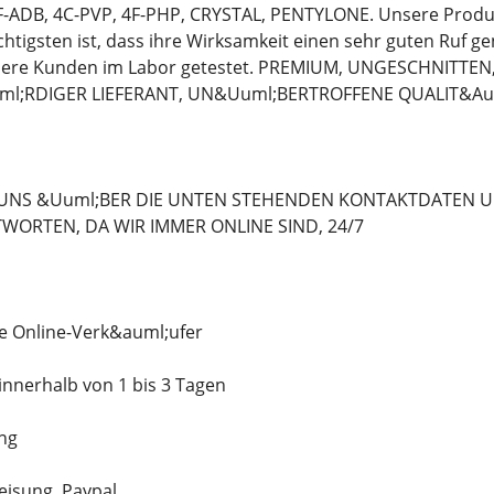
-ADB, 4C-PVP, 4F-PHP, CRYSTAL, PENTYLONE. Unsere Produk
htigsten ist, dass ihre Wirksamkeit einen sehr guten Ruf ge
sere Kunden im Labor getestet. PREMIUM, UNGESCHNITTEN,
;RDIGER LIEFERANT, UN&Uuml;BERTROFFENE QUALIT&Au
 UNS &Uuml;BER DIE UNTEN STEHENDEN KONTAKTDATEN U
WORTEN, DA WIR IMMER ONLINE SIND, 24/7
e Online-Verk&auml;ufer
innerhalb von 1 bis 3 Tagen
ng
isung, Paypal