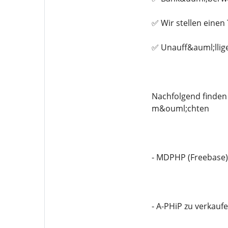
✅ Wir stellen eine
✅ Unauff&auml;llig
Nachfolgend finden 
m&ouml;chten
- MDPHP (Freebase)
- A-PHiP zu verkauf