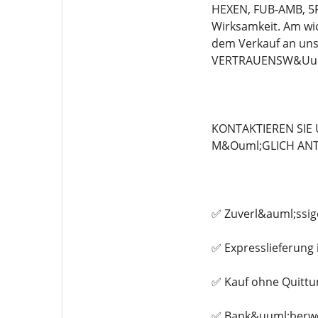
HEXEN, FUB-AMB, 5F
Wirksamkeit. Am wic
dem Verkauf an un
VERTRAUENSW&Uuml
KONTAKTIEREN SIE
M&Ouml;GLICH ANT
✅ Zuverl&auml;ssig
✅ Expresslieferung 
✅ Kauf ohne Quittu
✅ Bank&uuml;berwe