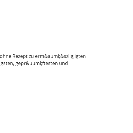
ohne Rezept zu erm&auml;&szlig;igten
digsten, gepr&uuml;ftesten und