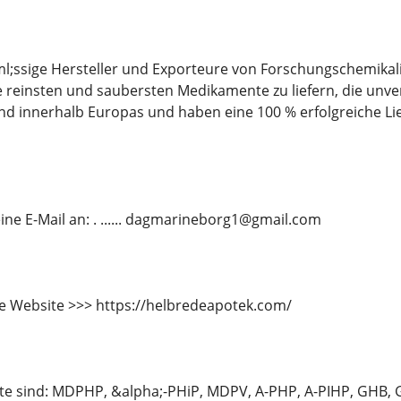
l;ssige Hersteller und Exporteure von Forschungschemikal
reinsten und saubersten Medikamente zu liefern, die unver
nd innerhalb Europas und haben eine 100 % erfolgreiche L
ine E-Mail an: . ...... dagmarineborg1@gmail.com
e Website >>> https://helbredeapotek.com/
e sind: MDPHP, &alpha;-PHiP, MDPV, A-PHP, A-PIHP, GHB,