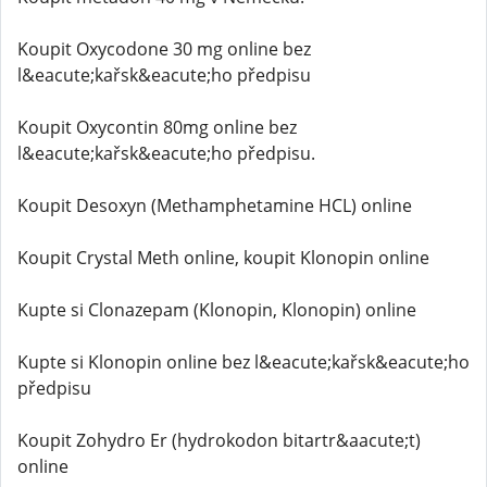
Koupit Oxycodone 30 mg online bez
l&eacute;kařsk&eacute;ho předpisu
Koupit Oxycontin 80mg online bez
l&eacute;kařsk&eacute;ho předpisu.
Koupit Desoxyn (Methamphetamine HCL) online
Koupit Crystal Meth online, koupit Klonopin online
Kupte si Clonazepam (Klonopin, Klonopin) online
Kupte si Klonopin online bez l&eacute;kařsk&eacute;ho
předpisu
Koupit Zohydro Er (hydrokodon bitartr&aacute;t)
online