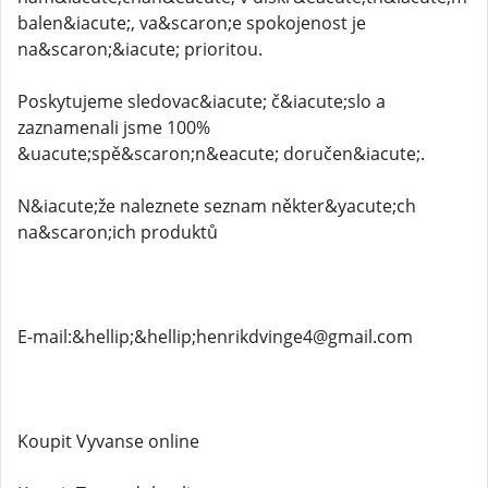
balen&iacute;, va&scaron;e spokojenost je
na&scaron;&iacute; prioritou.
Poskytujeme sledovac&iacute; č&iacute;slo a
zaznamenali jsme 100%
&uacute;spě&scaron;n&eacute; doručen&iacute;.
N&iacute;že naleznete seznam někter&yacute;ch
na&scaron;ich produktů
E-mail:&hellip;&hellip;henrikdvinge4@gmail.com
Koupit Vyvanse online