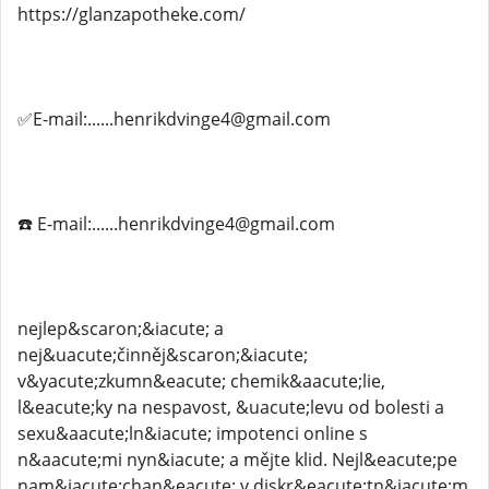
https://glanzapotheke.com/
✅E-mail:......henrikdvinge4@gmail.com
☎️ E-mail:......henrikdvinge4@gmail.com
nejlep&scaron;&iacute; a
nej&uacute;činněj&scaron;&iacute;
v&yacute;zkumn&eacute; chemik&aacute;lie,
l&eacute;ky na nespavost, &uacute;levu od bolesti a
sexu&aacute;ln&iacute; impotenci online s
n&aacute;mi nyn&iacute; a mějte klid. Nejl&eacute;pe
nam&iacute;chan&eacute; v diskr&eacute;tn&iacute;m