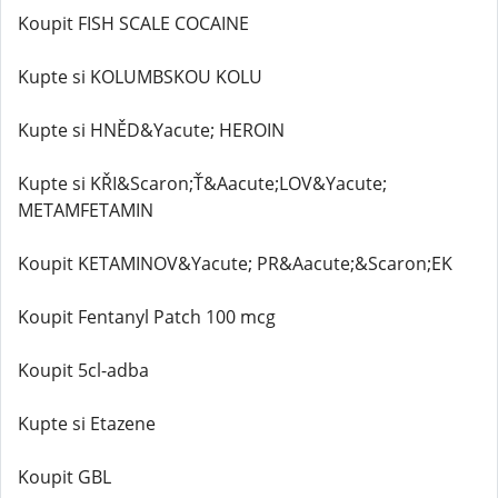
Koupit FISH SCALE COCAINE
Kupte si KOLUMBSKOU KOLU
Kupte si HNĚD&Yacute; HEROIN
Kupte si KŘI&Scaron;Ť&Aacute;LOV&Yacute;
METAMFETAMIN
Koupit KETAMINOV&Yacute; PR&Aacute;&Scaron;EK
Koupit Fentanyl Patch 100 mcg
Koupit 5cl-adba
Kupte si Etazene
Koupit GBL