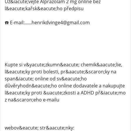
Už&iacute;vejte Alprazolam 2 mg online bez
l&eacute;kařsk&eacute;ho předpisu
☎️ E-mail:......henrikdvinge4@gmail.com
Kupte si v&yacute;zkumn&eacute; chemik&aacute;lie,
l&eacute;ky proti bolesti, pr&aacute;&scaron;ky na
span&iacute; online od sv&eacute;ho
důvěryhodn&eacute;ho online dodavatele a nakupujte
l&eacute;ky proti &uacute;zkosti a ADHD př&iacute;mo
z na&scaron;eho e-mailu
webov&eacute; str&aacute;nky: