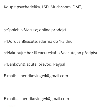
Koupit psychedelika, LSD, Muchroom, DMT,
✅Spolehliv&iacute; online prodejci
✅Doručen&iacute; zdarma do 1-3 dnů
✅Nakupujte bez l&eacute;kařsk&eacute;ho předpisu
✅Bankovn&iacute; převod, Paypal
E-mail:.....henrikdvinge4@gmail.com
E-mail:......henrikdvinge4@gmail.com