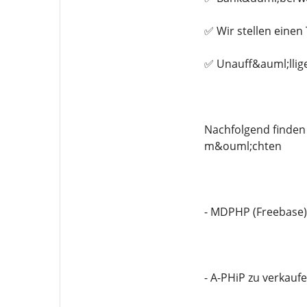
✅ Wir stellen eine
✅ Unauff&auml;llig
Nachfolgend finden 
m&ouml;chten
- MDPHP (Freebase)
- A-PHiP zu verkauf