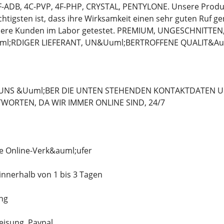
-ADB, 4C-PVP, 4F-PHP, CRYSTAL, PENTYLONE. Unsere Produk
htigsten ist, dass ihre Wirksamkeit einen sehr guten Ruf ge
sere Kunden im Labor getestet. PREMIUM, UNGESCHNITTEN,
;RDIGER LIEFERANT, UN&Uuml;BERTROFFENE QUALIT&Au
 UNS &Uuml;BER DIE UNTEN STEHENDEN KONTAKTDATEN U
WORTEN, DA WIR IMMER ONLINE SIND, 24/7
e Online-Verk&auml;ufer
innerhalb von 1 bis 3 Tagen
ng
isung, Paypal