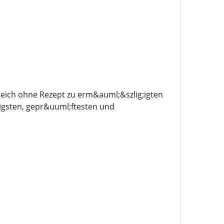
eich ohne Rezept zu erm&auml;&szlig;igten
digsten, gepr&uuml;ftesten und