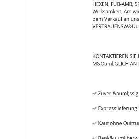
HEXEN, FUB-AMB, 5F
Wirksamkeit. Am wic
dem Verkauf an un
VERTRAUENSW&Uuml
KONTAKTIEREN SIE
M&Ouml;GLICH ANT
✅ Zuverl&auml;ssig
✅ Expresslieferung 
✅ Kauf ohne Quittu
✅ Bank&uuml;berwe