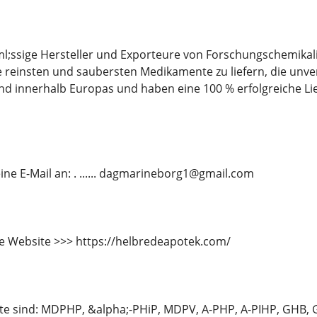
l;ssige Hersteller und Exporteure von Forschungschemikal
reinsten und saubersten Medikamente zu liefern, die unver
nd innerhalb Europas und haben eine 100 % erfolgreiche L
ine E-Mail an: . ...... dagmarineborg1@gmail.com
e Website >>> https://helbredeapotek.com/
e sind: MDPHP, &alpha;-PHiP, MDPV, A-PHP, A-PIHP, GHB,