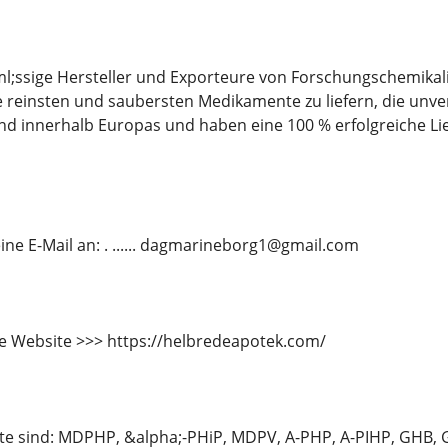
l;ssige Hersteller und Exporteure von Forschungschemikal
reinsten und saubersten Medikamente zu liefern, die unver
nd innerhalb Europas und haben eine 100 % erfolgreiche L
ine E-Mail an: . ...... dagmarineborg1@gmail.com
e Website >>> https://helbredeapotek.com/
e sind: MDPHP, &alpha;-PHiP, MDPV, A-PHP, A-PIHP, GHB,