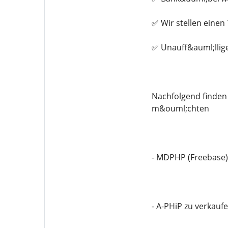
✅ Wir stellen eine
✅ Unauff&auml;llig
Nachfolgend finden 
m&ouml;chten
- MDPHP (Freebase)
- A-PHiP zu verkauf