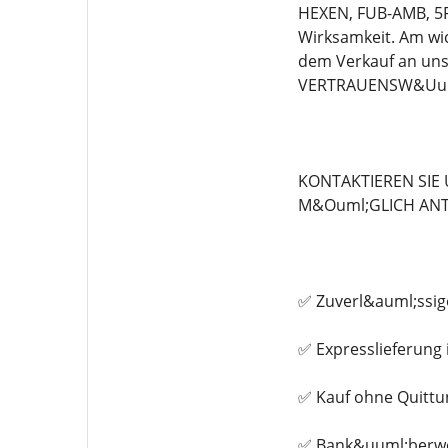
HEXEN, FUB-AMB, 5F
Wirksamkeit. Am wic
dem Verkauf an un
VERTRAUENSW&Uuml
KONTAKTIEREN SIE
M&Ouml;GLICH ANT
✅ Zuverl&auml;ssig
✅ Expresslieferung 
✅ Kauf ohne Quittu
✅ Bank&uuml;berwe