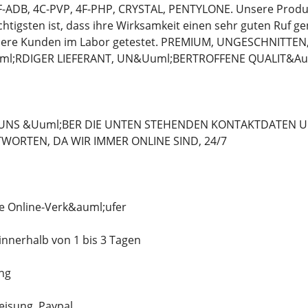
-ADB, 4C-PVP, 4F-PHP, CRYSTAL, PENTYLONE. Unsere Produk
htigsten ist, dass ihre Wirksamkeit einen sehr guten Ruf ge
sere Kunden im Labor getestet. PREMIUM, UNGESCHNITTEN,
;RDIGER LIEFERANT, UN&Uuml;BERTROFFENE QUALIT&Au
 UNS &Uuml;BER DIE UNTEN STEHENDEN KONTAKTDATEN U
WORTEN, DA WIR IMMER ONLINE SIND, 24/7
e Online-Verk&auml;ufer
innerhalb von 1 bis 3 Tagen
ng
isung, Paypal