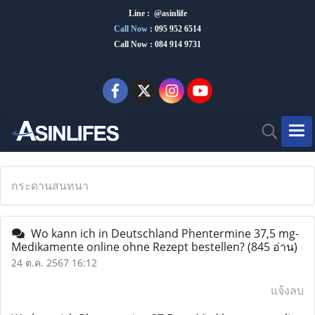
Line : @asinlife
Call Now
:
095 952 6514
Call Now : 084 914 9731
กระดานสนทนา
Wo kann ich in Deutschland Phentermine 37,5 mg-
Medikamente online ohne Rezept bestellen?
(845 อ่าน)
24 ต.ค. 2567 16:12
แจ้งลบ