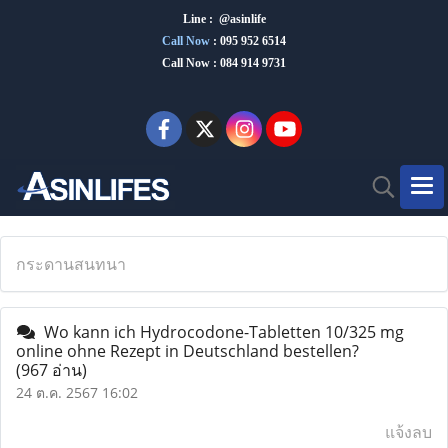
Line : @asinlife
Call Now
:
095 952 6514
Call Now : 084 914 9731
กระดานสนทนา
Wo kann ich Hydrocodone-Tabletten 10/325 mg
online ohne Rezept in Deutschland bestellen?
(967 อ่าน)
24 ต.ค. 2567 16:02
แจ้งลบ