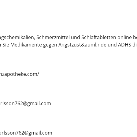
ngschemikalien, Schmerzmittel und Schlaftabletten online 
n Sie Medikamente gegen Angstzust&auml;nde und ADHS dir
lanzapotheke.com/
nkarlsson762@gmail.com
ankarlsson762@gmail.com