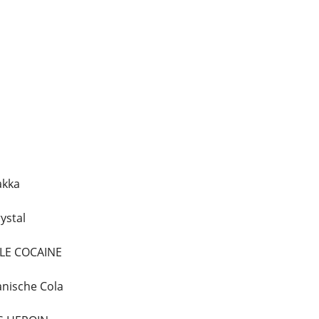
akka
ystal
ALE COCAINE
anische Cola