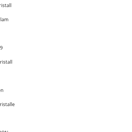
istall
olam
19
istall
en
istalle