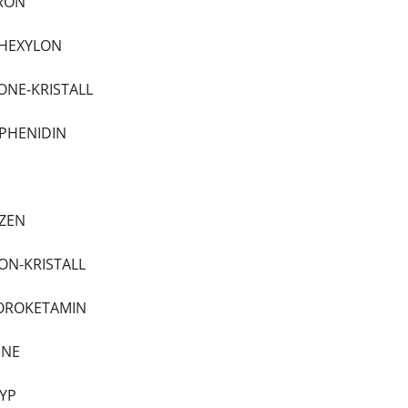
DRON
LHEXYLON
ONE-KRISTALL
XPHENIDIN
AZEN
LON-KRISTALL
LOROKETAMIN
INE
CYP