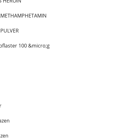
S HEROIN
ALLMETHAMPHETAMIN
NPULVER
pflaster 100 &micro;g
r
azen
azen