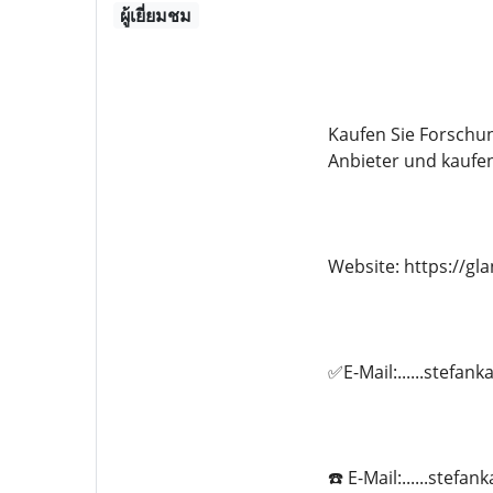
ผู้เยี่ยมชม
Kaufen Sie Forschu
Anbieter und kaufe
Website: https://g
✅E-Mail:......stefa
☎️ E-Mail:......stef