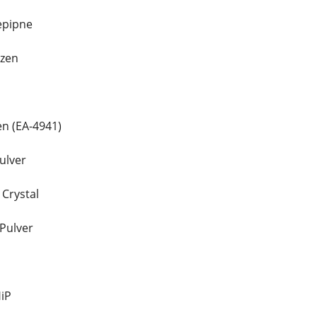
epipne
azen
en (EA-4941)
ulver
 Crystal
Pulver
iP