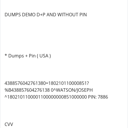
DUMPS DEMO D+P AND WITHOUT PIN
* Dumps + Pin ( USA )
4388576042761380=180210110000851?
%B438857604276138 0^WATSON/JOSEPH
^1802101100001100000000851000000 PIN: 7886
CVV