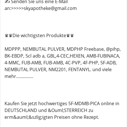
✍️ Senden Sie uns eine E-Mail
an:>>>>>skyapotheke@gmail.com
♛♛Die wichtigsten Produkte♛♛
MDPPP, NEMBUTAL PULVER, MDPHP Freebase, @pihp,
BK-EBDP, 5cl adb a, GBL,4-CEC,HEXEN, AMB-FUBINACA,
4-MMC, FUB-AMB, FUB-AMB, 4C-PVP, 4F-PHP, 5F-ADB,
NEMBUTAL PULVER, NM2201, FENTANYL. und viele
mehr...............
Kaufen Sie jetzt hochwertiges 5F-MDMB-PICA online in
DEUTSCHLAND und &Ouml;STERREICH zu
erm&auml;&szlig;igten Preisen ohne Rezept.