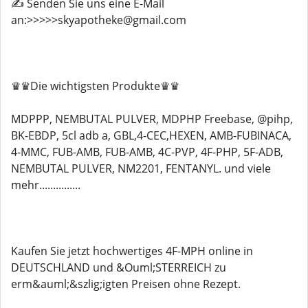
✍️ Senden Sie uns eine E-Mail
an:>>>>>skyapotheke@gmail.com
♛♛Die wichtigsten Produkte♛♛
MDPPP, NEMBUTAL PULVER, MDPHP Freebase, @pihp,
BK-EBDP, 5cl adb a, GBL,4-CEC,HEXEN, AMB-FUBINACA,
4-MMC, FUB-AMB, FUB-AMB, 4C-PVP, 4F-PHP, 5F-ADB,
NEMBUTAL PULVER, NM2201, FENTANYL. und viele
mehr...............
Kaufen Sie jetzt hochwertiges 4F-MPH online in
DEUTSCHLAND und &Ouml;STERREICH zu
erm&auml;&szlig;igten Preisen ohne Rezept.