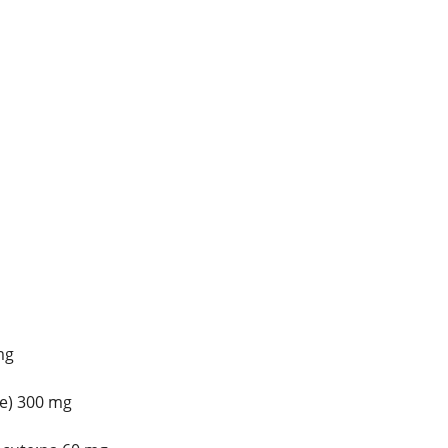
mg
e) 300 mg