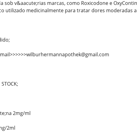
da sob v&aacute;rias marcas, como Roxicodone e OxyConti
co utilizado medicinalmente para tratar dores moderadas a
dido;
e-mail>>>>>>wilburhermannapothek@gmail.com
 STOCK;
te;na 2mg/ml
mg/2ml