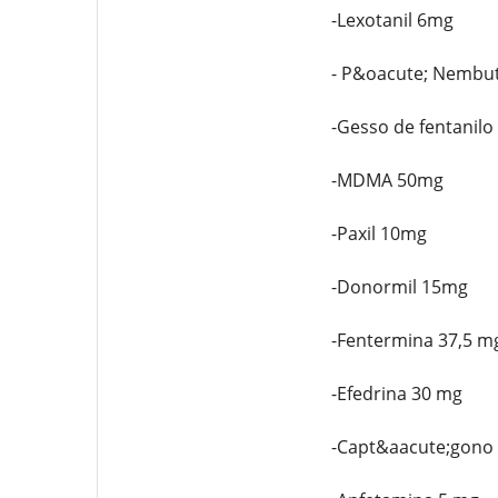
-Lexotanil 6mg
- P&oacute; Nembut
-Gesso de fentanilo
-MDMA 50mg
-Paxil 10mg
-Donormil 15mg
-Fentermina 37,5 m
-Efedrina 30 mg
-Capt&aacute;gono