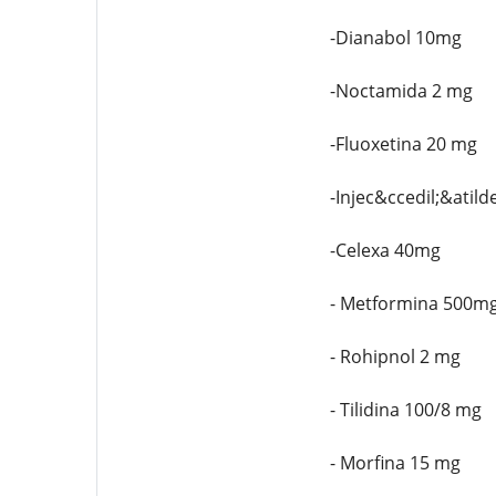
-Dianabol 10mg
-Noctamida 2 mg
-Fluoxetina 20 mg
-Injec&ccedil;&atild
-Celexa 40mg
- Metformina 500m
- Rohipnol 2 mg
- Tilidina 100/8 mg
- Morfina 15 mg