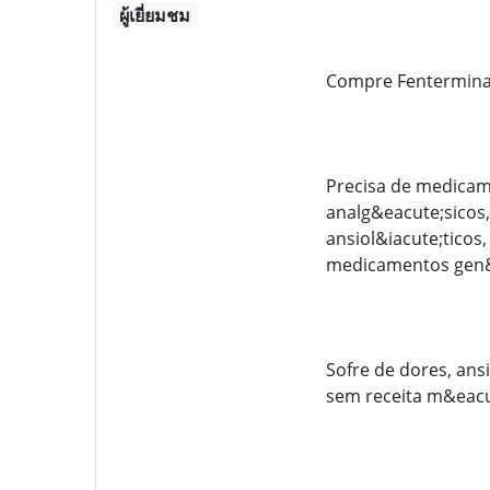
ผู้เยี่ยมชม
Compre Fentermina 
Precisa de medicame
analg&eacute;sicos
ansiol&iacute;ticos
medicamentos gen&e
Sofre de dores, ans
sem receita m&eacu