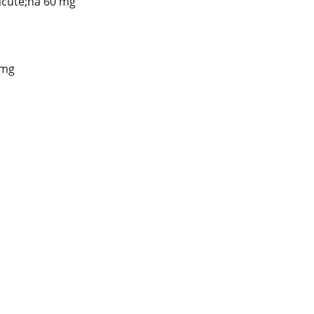
acute;na 60 mg
 mg