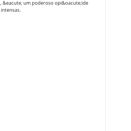
n, &eacute; um poderoso opi&oacute;ide
 intensas.