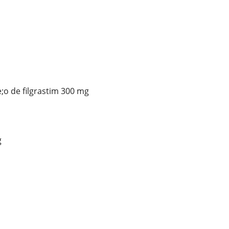
e;o de filgrastim 300 mg
g