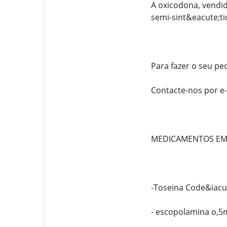
A oxicodona, vendi
semi-sint&eacute;ti
Para fazer o seu pe
Contacte-nos por 
MEDICAMENTOS EM
-Toseina Code&iacu
- escopolamina o,5