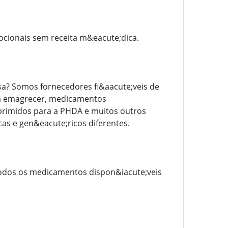
cionais sem receita m&eacute;dica.
a? Somos fornecedores fi&aacute;veis ​​de
ra emagrecer, medicamentos
mprimidos para a PHDA e muitos outros
s e gen&eacute;ricos diferentes.
 todos os medicamentos dispon&iacute;veis