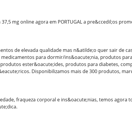
37,5 mg online agora em PORTUGAL a pre&ccedil;os promo
ntos de elevada qualidade mas n&atilde;o quer sair de cas
, medicamentos para dormir/ins&oacute;nia, produtos pa
, produtos ester&oacute;ides, produtos para diabetes, co
acute;ricos. Disponibilizamos mais de 300 produtos, marca
iedade, fraqueza corporal e ins&oacute;nias, temos agora
te;dica.