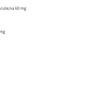
acute;na 60 mg
 mg