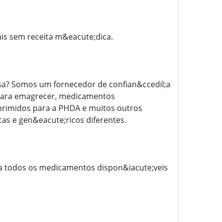
s sem receita m&eacute;dica.
asa? Somos um fornecedor de confian&ccedil;a
 para emagrecer, medicamentos
mprimidos para a PHDA e muitos outros
s e gen&eacute;ricos diferentes.
ora todos os medicamentos dispon&iacute;veis