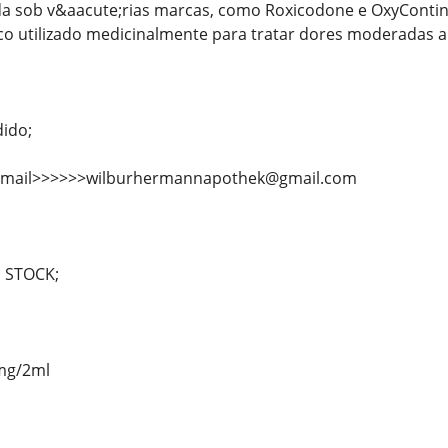
da sob v&aacute;rias marcas, como Roxicodone e OxyConti
co utilizado medicinalmente para tratar dores moderadas a
dido;
e-mail>>>>>>wilburhermannapothek@gmail.com
 STOCK;
mg/2ml