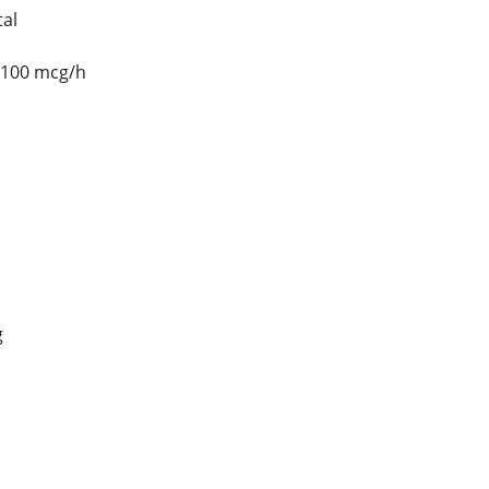
al
 100 mcg/h
g