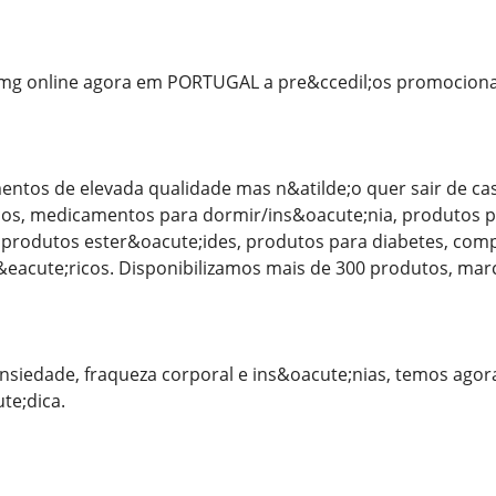
mg online agora em PORTUGAL a pre&ccedil;os promocionai
entos de elevada qualidade mas n&atilde;o quer sair de c
cos, medicamentos para dormir/ins&oacute;nia, produtos
, produtos ester&oacute;ides, produtos para diabetes, co
acute;ricos. Disponibilizamos mais de 300 produtos, marca
ansiedade, fraqueza corporal e ins&oacute;nias, temos ag
te;dica.