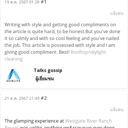
#1
19 ต.ค. 2567 01:28
แจ้งลบ
Writing with style and getting good compliments on
the article is quite hard, to be honest.But you've done
it so calmly and with so cool feeling and you've nailed
the job. This article is possessed with style and I am
giving good compliment. Best!
Rooftop/skylight
cleaning
Talks gossip
ผู้เยี่ยมชม
#2
21 ธ.ค. 2567 21:49
แจ้งลบ
The glamping experience at
Westgate River Ranch
Resort
was unlike anything we&rsquo;ve ever done.