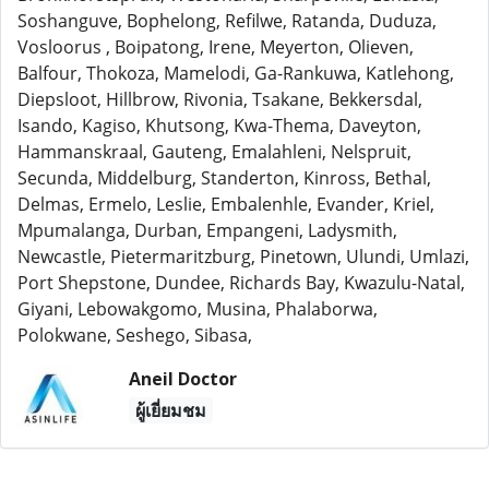
Soshanguve, Bophelong, Refilwe, Ratanda, Duduza,
Vosloorus , Boipatong, Irene, Meyerton, Olieven,
Balfour, Thokoza, Mamelodi, Ga-Rankuwa, Katlehong,
Diepsloot, Hillbrow, Rivonia, Tsakane, Bekkersdal,
Isando, Kagiso, Khutsong, Kwa-Thema, Daveyton,
Hammanskraal, Gauteng, Emalahleni, Nelspruit,
Secunda, Middelburg, Standerton, Kinross, Bethal,
Delmas, Ermelo, Leslie, Embalenhle, Evander, Kriel,
Mpumalanga, Durban, Empangeni, Ladysmith,
Newcastle, Pietermaritzburg, Pinetown, Ulundi, Umlazi,
Port Shepstone, Dundee, Richards Bay, Kwazulu-Natal,
Giyani, Lebowakgomo, Musina, Phalaborwa,
Polokwane, Seshego, Sibasa,
Aneil Doctor
ผู้เยี่ยมชม