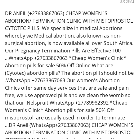
แจ้งลบ
DR ANEIL (+27633867063) CHEAP WOMEN`S
ABORTION/ TERMINATION CLINIC WITH MISTOPROSTOL
CYTOTEC PILLS: We specialize in medical Abortions
whereby we Medical abortion, also known as non-
surgical abortion, is now available all over South Africa.
Our Pregnancy Termination Pills Are Effective 100
...WhatsApp +27633867063 *Cheap Women's Clinic*
Abortion pills for sale 50% Off Online What are
(Cytotec) abortion pills? The abortion pill should not be
.WhatsApp +27633867063 Our women's Abortion
Clinics offer same day services that are safe and pain
free, we use approved pills and we clean the womb so
that our .Nelspruit WhatsApp +27789982392 *Cheap
Women's Clinic* Abortion pills for sale 50% Off
misoprostol, are usually used in order to terminate
...DR Aneil (WhatsApp+27633867063) CHEAP WOMEN`S
ABORTION/ TERMINATION CLINIC WITH MISTOPROSTOL