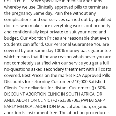
CYTOTEC PILLS: We specialize in medical Abortions
whereby we use Clinically approved pills to terminate
the pregnancy Same day, Pain free without any
complications and our services carried out by qualified
doctors who make sure everything works out properly
and confidentially kept private to suit your need and
budget. Our Abortion Prices are reasonable that even
Students can afford. Our Personal Guarantee You are
covered by our same day 100% money-back guarantee
which means that if for any reason whatsoever you are
not completely satisfied with our service you get a full
no-questions asked secondary treatment with all costs
covered. Best Prices on the market FDA Approved Pills
Discounts for returning Customers! 10,000 Satisfied
Clients Free deliveries for distant Customers ((+ 50%
DISCOUNT ABORTION CLINIC IN SOUTH AFRICA. DR
ANEIL ABORTION CLINIC (+27633867063)-WHATSAPP
EARLY MEDICAL ABORTION Medical abortion, organic
abortion is instrument free. The abortion procedure is