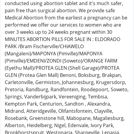
conducted using abortion tablet and it's much safer,
pain free than surgical abortion. We provide safe
Medical Abortion from the earliest a pregnancy can be
performed we offer our services to women who are
over 3 weeks up to 24 weeks pregnant within 30
MINUTES ABORTION PILLS FOR SALE IN : ELDORADO
PARK /Bram Fischerville/CHIAWELO
(Mangaleni)/MAPONYA (Pimville)/MAPONYA
(Pimville)/EMDENI/ZONDI (Soweto)/ORANGE FARM
(Eyethu Mall)/PROTEA GLEN (Shell Garage)/PROTEA
GLEN (Protea Glen Mall) Benoni, Boksburg, Brakpan,
Carletonville, Germiston, Johannesburg, Krugersdorp,
Pretoria, Randburg, Randfontein, Roodepoort, Soweto,
Springs, Vanderbijpark, Vereeniging, Tembisa,
Kempton Park, Centurion, Sandton , Alexandra,
Midrand, Atteridgeville, Olifantsfontein, Clayville,
Rosebank, Greenstone hill, Mabopane, Magaliesburg,
Alberton, Heidelberg, Nigel, Edenvale, Ivory Park,
Bronkhorstspruit, Westonaria, Sharpeville, Lenasia,