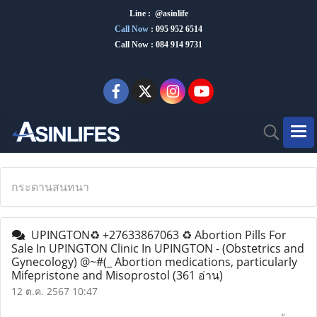
Line : @asinlife
Call Now
:
095 952 6514
Call Now : 084 914 9731
กระดานสนทนา
UPINGTON♻️ +27633867063 ♻️ Abortion Pills For
Sale In UPINGTON Clinic In UPINGTON - (Obstetrics and
Gynecology) @~#(_ Abortion medications, particularly
Mifepristone and Misoprostol
(361 อ่าน)
12 ต.ค. 2567 10:47