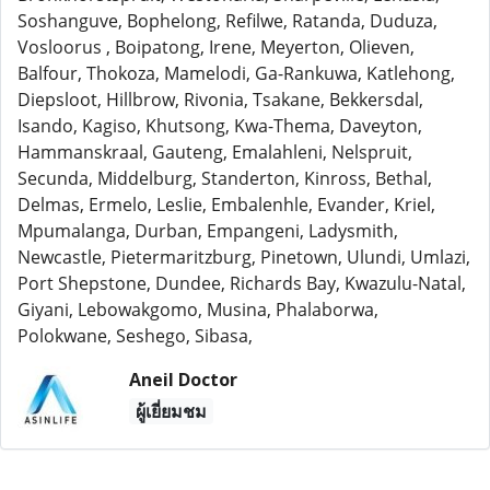
Soshanguve, Bophelong, Refilwe, Ratanda, Duduza,
Vosloorus , Boipatong, Irene, Meyerton, Olieven,
Balfour, Thokoza, Mamelodi, Ga-Rankuwa, Katlehong,
Diepsloot, Hillbrow, Rivonia, Tsakane, Bekkersdal,
Isando, Kagiso, Khutsong, Kwa-Thema, Daveyton,
Hammanskraal, Gauteng, Emalahleni, Nelspruit,
Secunda, Middelburg, Standerton, Kinross, Bethal,
Delmas, Ermelo, Leslie, Embalenhle, Evander, Kriel,
Mpumalanga, Durban, Empangeni, Ladysmith,
Newcastle, Pietermaritzburg, Pinetown, Ulundi, Umlazi,
Port Shepstone, Dundee, Richards Bay, Kwazulu-Natal,
Giyani, Lebowakgomo, Musina, Phalaborwa,
Polokwane, Seshego, Sibasa,
Aneil Doctor
ผู้เยี่ยมชม