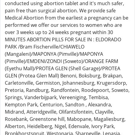
conducted using abortion tablet and it's much safer,
pain free than surgical abortion. We provide safe
Medical Abortion from the earliest a pregnancy can be
performed we offer our services to women who are
over 3 weeks up to 24 weeks pregnant within 30
MINUTES ABORTION PILLS FOR SALE IN : ELDORADO
PARK /Bram Fischerville/CHIAWELO
(Mangaleni)/MAPONYA (Pimville)/MAPONYA
(Pimville)/EMDENI/ZONDI (Soweto)/ORANGE FARM
(Eyethu Mall)/PROTEA GLEN (Shell Garage)/PROTEA
GLEN (Protea Glen Mall) Benoni, Boksburg, Brakpan,
Carletonville, Germiston, Johannesburg, Krugersdorp,
Pretoria, Randburg, Randfontein, Roodepoort, Soweto,
Springs, Vanderbijpark, Vereeniging, Tembisa,
Kempton Park, Centurion, Sandton , Alexandra,
Midrand, Atteridgeville, Olifantsfontein, Clayville,
Rosebank, Greenstone hill, Mabopane, Magaliesburg,
Alberton, Heidelberg, Nigel, Edenvale, Ivory Park,
Bronkhorstspruit, Westonaria, Sharpeville, Lenasia,