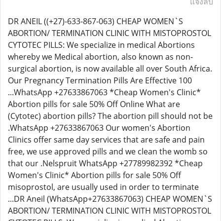
แจ้งลบ
DR ANEIL ((+27)-633-867-063) CHEAP WOMEN`S
ABORTION/ TERMINATION CLINIC WITH MISTOPROSTOL
CYTOTEC PILLS: We specialize in medical Abortions
whereby we Medical abortion, also known as non-
surgical abortion, is now available all over South Africa.
Our Pregnancy Termination Pills Are Effective 100
...WhatsApp +27633867063 *Cheap Women's Clinic*
Abortion pills for sale 50% Off Online What are
(Cytotec) abortion pills? The abortion pill should not be
.WhatsApp +27633867063 Our women's Abortion
Clinics offer same day services that are safe and pain
free, we use approved pills and we clean the womb so
that our .Nelspruit WhatsApp +27789982392 *Cheap
Women's Clinic* Abortion pills for sale 50% Off
misoprostol, are usually used in order to terminate
...DR Aneil (WhatsApp+27633867063) CHEAP WOMEN`S
ABORTION/ TERMINATION CLINIC WITH MISTOPROSTOL