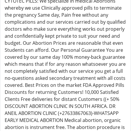
CYTOTEC PILLS: We specialize in medical Abortions
whereby we use Clinically approved pills to terminate
the pregnancy Same day, Pain free without any
complications and our services carried out by qualified
doctors who make sure everything works out properly
and confidentially kept private to suit your need and
budget. Our Abortion Prices are reasonable that even
Students can afford. Our Personal Guarantee You are
covered by our same day 100% money-back guarantee
which means that if for any reason whatsoever you are
not completely satisfied with our service you get a full
no-questions asked secondary treatment with all costs
covered. Best Prices on the market FDA Approved Pills
Discounts for returning Customers! 10,000 Satisfied
Clients Free deliveries for distant Customers ((+ 50%
DISCOUNT ABORTION CLINIC IN SOUTH AFRICA. DR
ANEIL ABORTION CLINIC (+27633867063)-WHATSAPP
EARLY MEDICAL ABORTION Medical abortion, organic
abortion is instrument free. The abortion procedure is