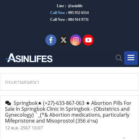
Line : @asinlife
Call Now
:
095 952 6514
Call Now : 084 914 9731
กระดานสนทนา
Springbok★ (+27)-633-867-063 ★ Abortion Pills For
Sale In Springbok Clinic In Springbok - (Obstetrics and
Gynecology) `_(*& Abortion medications, particularly
Mifepristone and Misoprostol
(356 อ่าน)
12 ต.ค. 2567 10:07