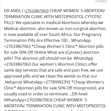
แจ้งลบ
DR ANEIL (+̲2̲7̲6̲3̲3̲8̲6̲7̲0̲6̲3̲) CHEAP WOMEN`S ABORTION/
TERMINATION CLINIC WITH MISTOPROSTOL CYTOTEC
PILLS: We specialize in medical Abortions whereby we
Medical abortion, also known as non-surgical abortion,
is now available all over South Africa. Our Pregnancy
Termination Pills Are Effective 100 ...WhatsApp
+27633867063 *Cheap Women's Clinic* Abortion pills
for sale 50% Off Online What are (Cytotec) abortion
pills? The abortion pill should not be .WhatsApp
+27633867063 Our women's Abortion Clinics offer
same day services that are safe and pain free, we use
approved pills and we clean the womb so that our
.Nelspruit WhatsApp +27789982392 *Cheap Women's
Clinic* Abortion pills for sale 50% Off misoprostol, are
usually used in order to terminate ...DR Aneil
(WhatsApp+27633867063) CHEAP WOMEN`S
ABORTION/ TERMINATION CLINIC WITH MISTOPROSTOL