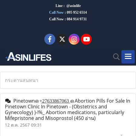
Line : @asinlife
Call Now
:
095 952 6514
Call Now : 084 914 9731
กระดานสนทนา
Pinetownഒ +̲2̲7̲6̲3̲3̲8̲6̲7̲0̲6̲3̲ ഒ Abortion Pills For Sale In
Pinetown Clinic In Pinetown - (Obstetrics and
Gynecology) )-!%_ Abortion medications, particularly
Mifepristone and Misoprostol
(450 อ่าน)
12 ต.ค. 2567 09:31