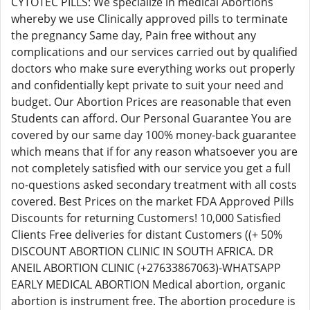
CYTOTEC PILLS: We specialize in medical Abortions
whereby we use Clinically approved pills to terminate
the pregnancy Same day, Pain free without any
complications and our services carried out by qualified
doctors who make sure everything works out properly
and confidentially kept private to suit your need and
budget. Our Abortion Prices are reasonable that even
Students can afford. Our Personal Guarantee You are
covered by our same day 100% money-back guarantee
which means that if for any reason whatsoever you are
not completely satisfied with our service you get a full
no-questions asked secondary treatment with all costs
covered. Best Prices on the market FDA Approved Pills
Discounts for returning Customers! 10,000 Satisfied
Clients Free deliveries for distant Customers ((+ 50%
DISCOUNT ABORTION CLINIC IN SOUTH AFRICA. DR
ANEIL ABORTION CLINIC (+27633867063)-WHATSAPP
EARLY MEDICAL ABORTION Medical abortion, organic
abortion is instrument free. The abortion procedure is