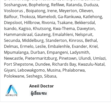
Soshanguve, Bophelong, Refilwe, Ratanda, Duduza,
Vosloorus , Boipatong, Irene, Meyerton, Olieven,
Balfour, Thokoza, Mamelodi, Ga-Rankuwa, Katlehong,
Diepsloot, Hillbrow, Rivonia, Tsakane, Bekkersdal,
Isando, Kagiso, Khutsong, Kwa-Thema, Daveyton,
Hammanskraal, Gauteng, Emalahleni, Nelspruit,
Secunda, Middelburg, Standerton, Kinross, Bethal,
Delmas, Ermelo, Leslie, Embalenhle, Evander, Kriel,
Mpumalanga, Durban, Empangeni, Ladysmith,
Newcastle, Pietermaritzburg, Pinetown, Ulundi, Umlazi,
Port Shepstone, Dundee, Richards Bay, Kwazulu-Natal,
Giyani, Lebowakgomo, Musina, Phalaborwa,
Polokwane, Seshego, Sibasa,
Aneil Doctor
ผู้เยี่ยมชม