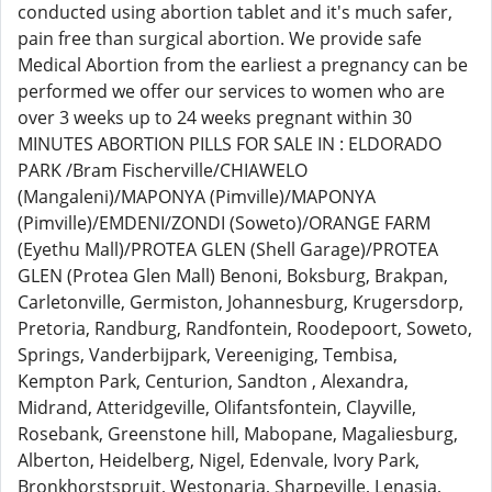
conducted using abortion tablet and it's much safer,
pain free than surgical abortion. We provide safe
Medical Abortion from the earliest a pregnancy can be
performed we offer our services to women who are
over 3 weeks up to 24 weeks pregnant within 30
MINUTES ABORTION PILLS FOR SALE IN : ELDORADO
PARK /Bram Fischerville/CHIAWELO
(Mangaleni)/MAPONYA (Pimville)/MAPONYA
(Pimville)/EMDENI/ZONDI (Soweto)/ORANGE FARM
(Eyethu Mall)/PROTEA GLEN (Shell Garage)/PROTEA
GLEN (Protea Glen Mall) Benoni, Boksburg, Brakpan,
Carletonville, Germiston, Johannesburg, Krugersdorp,
Pretoria, Randburg, Randfontein, Roodepoort, Soweto,
Springs, Vanderbijpark, Vereeniging, Tembisa,
Kempton Park, Centurion, Sandton , Alexandra,
Midrand, Atteridgeville, Olifantsfontein, Clayville,
Rosebank, Greenstone hill, Mabopane, Magaliesburg,
Alberton, Heidelberg, Nigel, Edenvale, Ivory Park,
Bronkhorstspruit, Westonaria, Sharpeville, Lenasia,