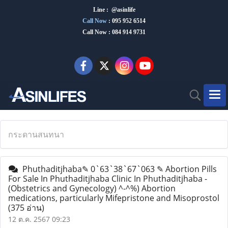
Line : @asinlife
Call Now
:
095 952 6514
Call Now : 084 914 9731
กระดานสนทนา
Phuthaditjhaba✎ 0`63`38`67`063 ✎ Abortion Pills
For Sale In Phuthaditjhaba Clinic In Phuthaditjhaba -
(Obstetrics and Gynecology) ^-^%) Abortion
medications, particularly Mifepristone and Misoprostol
(375 อ่าน)
12 ต.ค. 2567 09:23