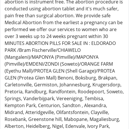
abortion is instrument free. The abortion procedure is
conducted using abortion tablet and it's much safer,
pain free than surgical abortion. We provide safe
Medical Abortion from the earliest a pregnancy can be
performed we offer our services to women who are
over 3 weeks up to 24 weeks pregnant within 30
MINUTES ABORTION PILLS FOR SALE IN : ELDORADO
PARK /Bram Fischerville/CHIAWELO
(Mangaleni)/MAPONYA (Pimville)/MAPONYA
(Pimville)/EMDENI/ZONDI (Soweto)/ORANGE FARM
(Eyethu Mall)/PROTEA GLEN (Shell Garage)/PROTEA
GLEN (Protea Glen Mall) Benoni, Boksburg, Brakpan,
Carletonville, Germiston, Johannesburg, Krugersdorp,
Pretoria, Randburg, Randfontein, Roodepoort, Soweto,
Springs, Vanderbijpark, Vereeniging, Tembisa,
Kempton Park, Centurion, Sandton , Alexandra,
Midrand, Atteridgeville, Olifantsfontein, Clayville,
Rosebank, Greenstone hill, Mabopane, Magaliesburg,
Alberton, Heidelberg, Nigel, Edenvale, Ivory Park,