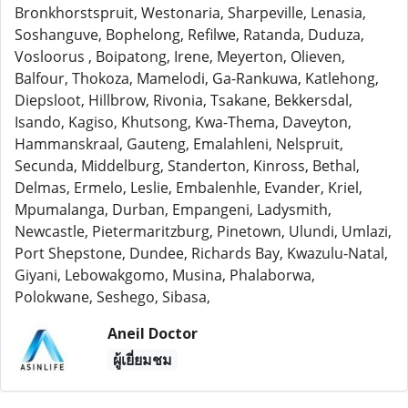
Bronkhorstspruit, Westonaria, Sharpeville, Lenasia,
Soshanguve, Bophelong, Refilwe, Ratanda, Duduza,
Vosloorus , Boipatong, Irene, Meyerton, Olieven,
Balfour, Thokoza, Mamelodi, Ga-Rankuwa, Katlehong,
Diepsloot, Hillbrow, Rivonia, Tsakane, Bekkersdal,
Isando, Kagiso, Khutsong, Kwa-Thema, Daveyton,
Hammanskraal, Gauteng, Emalahleni, Nelspruit,
Secunda, Middelburg, Standerton, Kinross, Bethal,
Delmas, Ermelo, Leslie, Embalenhle, Evander, Kriel,
Mpumalanga, Durban, Empangeni, Ladysmith,
Newcastle, Pietermaritzburg, Pinetown, Ulundi, Umlazi,
Port Shepstone, Dundee, Richards Bay, Kwazulu-Natal,
Giyani, Lebowakgomo, Musina, Phalaborwa,
Polokwane, Seshego, Sibasa,
Aneil Doctor
ผู้เยี่ยมชม