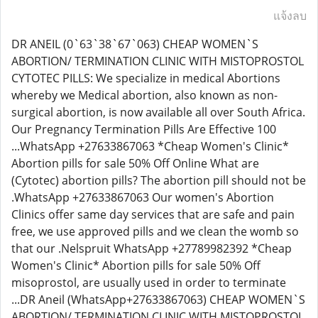
แจ้งลบ
DR ANEIL (0`63`38`67`063) CHEAP WOMEN`S
ABORTION/ TERMINATION CLINIC WITH MISTOPROSTOL
CYTOTEC PILLS: We specialize in medical Abortions
whereby we Medical abortion, also known as non-
surgical abortion, is now available all over South Africa.
Our Pregnancy Termination Pills Are Effective 100
...WhatsApp +27633867063 *Cheap Women's Clinic*
Abortion pills for sale 50% Off Online What are
(Cytotec) abortion pills? The abortion pill should not be
.WhatsApp +27633867063 Our women's Abortion
Clinics offer same day services that are safe and pain
free, we use approved pills and we clean the womb so
that our .Nelspruit WhatsApp +27789982392 *Cheap
Women's Clinic* Abortion pills for sale 50% Off
misoprostol, are usually used in order to terminate
...DR Aneil (WhatsApp+27633867063) CHEAP WOMEN`S
ABORTION/ TERMINATION CLINIC WITH MISTOPROSTOL