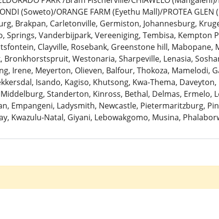
: ELDORADO PARK /Bram Fischerville/CHIAWELO (Mangaleni
ZONDI (Soweto)/ORANGE FARM (Eyethu Mall)/PROTEA GLEN (
urg, Brakpan, Carletonville, Germiston, Johannesburg, Krug
 Springs, Vanderbijpark, Vereeniging, Tembisa, Kempton Pa
antsfontein, Clayville, Rosebank, Greenstone hill, Mabopane, 
k, Bronkhorstspruit, Westonaria, Sharpeville, Lenasia, Sosh
ng, Irene, Meyerton, Olieven, Balfour, Thokoza, Mamelodi, G
Bekkersdal, Isando, Kagiso, Khutsong, Kwa-Thema, Daveyton
 Middelburg, Standerton, Kinross, Bethal, Delmas, Ermelo, Le
, Empangeni, Ladysmith, Newcastle, Pietermaritzburg, Pine
ay, Kwazulu-Natal, Giyani, Lebowakgomo, Musina, Phalaborw