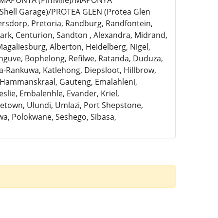
)/MAPONYA (Pimville)/MAPONYA
Shell Garage)/PROTEA GLEN (Protea Glen
ersdorp, Pretoria, Randburg, Randfontein,
rk, Centurion, Sandton , Alexandra, Midrand,
Magaliesburg, Alberton, Heidelberg, Nigel,
anguve, Bophelong, Refilwe, Ratanda, Duduza,
a-Rankuwa, Katlehong, Diepsloot, Hillbrow,
, Hammanskraal, Gauteng, Emalahleni,
slie, Embalenhle, Evander, Kriel,
town, Ulundi, Umlazi, Port Shepstone,
a, Polokwane, Seshego, Sibasa,