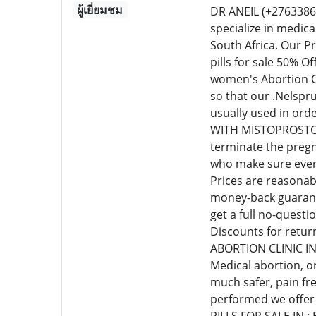
ผู้เยี่ยมชม
DR ANEIL (+276338
specialize in medic
South Africa. Our P
pills for sale 50% 
women's Abortion Cl
so that our .Nelspr
usually used in or
WITH MISTOPROSTOL C
terminate the pregn
who make sure every
Prices are reasonab
money-back guarante
get a full no-quest
Discounts for retur
ABORTION CLINIC I
Medical abortion, o
much safer, pain fr
performed we offer