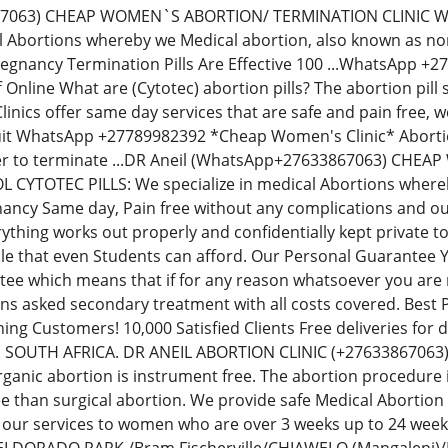
67063) CHEAP WOMEN`S ABORTION/ TERMINATION CLINIC W
al Abortions whereby we Medical abortion, also known as non-
regnancy Termination Pills Are Effective 100 ...WhatsApp 
Off Online What are (Cytotec) abortion pills? The abortion p
inics offer same day services that are safe and pain free,
uit WhatsApp +27789982392 *Cheap Women's Clinic* Abortion 
der to terminate ...DR Aneil (WhatsApp+27633867063) CH
YTOTEC PILLS: We specialize in medical Abortions whereby 
ancy Same day, Pain free without any complications and our
thing works out properly and confidentially kept private t
le that even Students can afford. Our Personal Guarantee
e which means that if for any reason whatsoever you are no
ions asked secondary treatment with all costs covered. Best
ning Customers! 10,000 Satisfied Clients Free deliveries fo
N SOUTH AFRICA. DR ANEIL ABORTION CLINIC (+276338670
rganic abortion is instrument free. The abortion procedure i
ee than surgical abortion. We provide safe Medical Abortion
 our services to women who are over 3 weeks up to 24 we