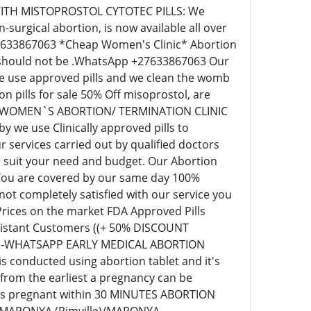
ITH MISTOPROSTOL CYTOTEC PILLS: We
surgical abortion, is now available all over
+27633867063 *Cheap Women's Clinic* Abortion
ill should not be .WhatsApp +27633867063 Our
 we use approved pills and we clean the womb
pills for sale 50% Off misoprostol, are
EAP WOMEN`S ABORTION/ TERMINATION CLINIC
we use Clinically approved pills to
 services carried out by qualified doctors
o suit your need and budget. Our Abortion
 You are covered by our same day 100%
t completely satisfied with our service you
 Prices on the market FDA Approved Pills
r distant Customers ((+ 50% DISCOUNT
63)-WHATSAPP EARLY MEDICAL ABORTION
s conducted using abortion tablet and it's
 from the earliest a pregnancy can be
eks pregnant within 30 MINUTES ABORTION