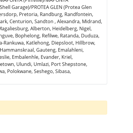
)/MAPONYA (Pimville)/MAPONYA
Shell Garage)/PROTEA GLEN (Protea Glen
ersdorp, Pretoria, Randburg, Randfontein,
rk, Centurion, Sandton , Alexandra, Midrand,
Magaliesburg, Alberton, Heidelberg, Nigel,
anguve, Bophelong, Refilwe, Ratanda, Duduza,
a-Rankuwa, Katlehong, Diepsloot, Hillbrow,
, Hammanskraal, Gauteng, Emalahleni,
slie, Embalenhle, Evander, Kriel,
town, Ulundi, Umlazi, Port Shepstone,
a, Polokwane, Seshego, Sibasa,