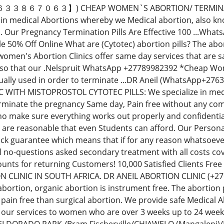
３３８６７０６３】) CHEAP WOMEN`S ABORTION/ TERMINATIO
e in medical Abortions whereby we Medical abortion, also kn
ca. Our Pregnancy Termination Pills Are Effective 100 ...W
ale 50% Off Online What are (Cytotec) abortion pills? The ab
men's Abortion Clinics offer same day services that are sa
o that our .Nelspruit WhatsApp +27789982392 *Cheap Women'
sually used in order to terminate ...DR Aneil (WhatsApp
 WITH MISTOPROSTOL CYTOTEC PILLS: We specialize in medic
erminate the pregnancy Same day, Pain free without any com
ho make sure everything works out properly and confidential
 are reasonable that even Students can afford. Our Perso
 guarantee which means that if for any reason whatsoever 
ull no-questions asked secondary treatment with all costs co
unts for returning Customers! 10,000 Satisfied Clients Free
 CLINIC IN SOUTH AFRICA. DR ANEIL ABORTION CLINIC (+
ortion, organic abortion is instrument free. The abortion 
, pain free than surgical abortion. We provide safe Medical 
 our services to women who are over 3 weeks up to 24 we