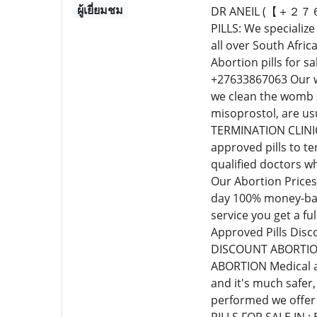
ผู้เยี่ยมชม
DR ANEIL (【＋２７６
PILLS: We specializ
all over South Afri
Abortion pills for s
+27633867063 Our wo
we clean the womb s
misoprostol, are u
TERMINATION CLINIC
approved pills to t
qualified doctors w
Our Abortion Prices
day 100% money-back
service you get a f
Approved Pills Disco
DISCOUNT ABORTION
ABORTION Medical ab
and it's much safer
performed we offer