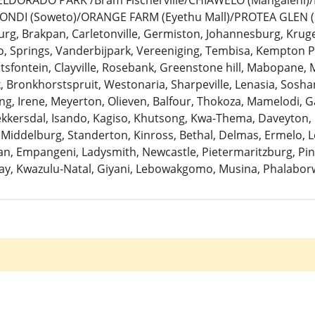
: ELDORADO PARK /Bram Fischerville/CHIAWELO (Mangaleni
ZONDI (Soweto)/ORANGE FARM (Eyethu Mall)/PROTEA GLEN (
urg, Brakpan, Carletonville, Germiston, Johannesburg, Krug
 Springs, Vanderbijpark, Vereeniging, Tembisa, Kempton Pa
antsfontein, Clayville, Rosebank, Greenstone hill, Mabopane, 
k, Bronkhorstspruit, Westonaria, Sharpeville, Lenasia, Sosh
ng, Irene, Meyerton, Olieven, Balfour, Thokoza, Mamelodi, G
Bekkersdal, Isando, Kagiso, Khutsong, Kwa-Thema, Daveyton
 Middelburg, Standerton, Kinross, Bethal, Delmas, Ermelo, Le
, Empangeni, Ladysmith, Newcastle, Pietermaritzburg, Pine
ay, Kwazulu-Natal, Giyani, Lebowakgomo, Musina, Phalaborw