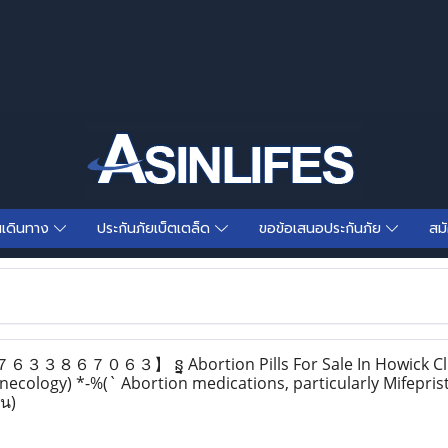
นเดินทาง
ประกันภัยเบ็ตเตล็ด
ขอข้อเสนอประกันภัย
สม
６３３８６７０６３】 ន្ន Abortion Pills For Sale In Howick Clin
ynecology) *-%(` Abortion medications, particularly Mifepri
าน)