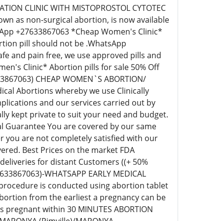
N CLINIC WITH MISTOPROSTOL CYTOTEC
own as non-surgical abortion, is now available
hatsApp +27633867063 *Cheap Women's Clinic*
ortion pill should not be .WhatsApp
fe and pain free, we use approved pills and
s Clinic* Abortion pills for sale 50% Off
+27633867063) CHEAP WOMEN`S ABORTION/
al Abortions whereby we use Clinically
plications and our services carried out by
ly kept private to suit your need and budget.
nal Guarantee You are covered by our same
you are not completely satisfied with our
vered. Best Prices on the market FDA
 deliveries for distant Customers ((+ 50%
27633867063)-WHATSAPP EARLY MEDICAL
procedure is conducted using abortion tablet
Abortion from the earliest a pregnancy can be
eks pregnant within 30 MINUTES ABORTION