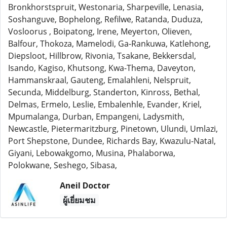
Bronkhorstspruit, Westonaria, Sharpeville, Lenasia,
Soshanguve, Bophelong, Refilwe, Ratanda, Duduza,
Vosloorus , Boipatong, Irene, Meyerton, Olieven,
Balfour, Thokoza, Mamelodi, Ga-Rankuwa, Katlehong,
Diepsloot, Hillbrow, Rivonia, Tsakane, Bekkersdal,
Isando, Kagiso, Khutsong, Kwa-Thema, Daveyton,
Hammanskraal, Gauteng, Emalahleni, Nelspruit,
Secunda, Middelburg, Standerton, Kinross, Bethal,
Delmas, Ermelo, Leslie, Embalenhle, Evander, Kriel,
Mpumalanga, Durban, Empangeni, Ladysmith,
Newcastle, Pietermaritzburg, Pinetown, Ulundi, Umlazi,
Port Shepstone, Dundee, Richards Bay, Kwazulu-Natal,
Giyani, Lebowakgomo, Musina, Phalaborwa,
Polokwane, Seshego, Sibasa,
Aneil Doctor
ผู้เยี่ยมชม