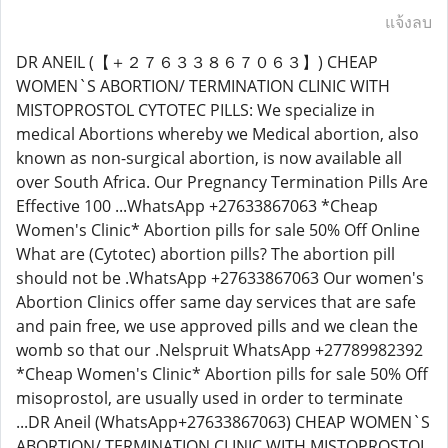
แจ้งลบ
DR ANEIL (【＋２７６３３８６７０６３】) CHEAP
WOMEN`S ABORTION/ TERMINATION CLINIC WITH
MISTOPROSTOL CYTOTEC PILLS: We specialize in
medical Abortions whereby we Medical abortion, also
known as non-surgical abortion, is now available all
over South Africa. Our Pregnancy Termination Pills Are
Effective 100 ...WhatsApp +27633867063 *Cheap
Women's Clinic* Abortion pills for sale 50% Off Online
What are (Cytotec) abortion pills? The abortion pill
should not be .WhatsApp +27633867063 Our women's
Abortion Clinics offer same day services that are safe
and pain free, we use approved pills and we clean the
womb so that our .Nelspruit WhatsApp +27789982392
*Cheap Women's Clinic* Abortion pills for sale 50% Off
misoprostol, are usually used in order to terminate
...DR Aneil (WhatsApp+27633867063) CHEAP WOMEN`S
ABORTION/ TERMINATION CLINIC WITH MISTOPROSTOL