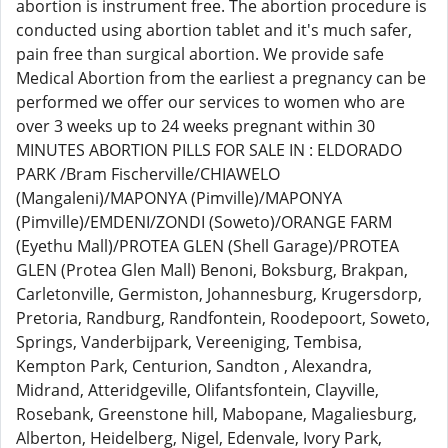
abortion is instrument free. The abortion procedure is
conducted using abortion tablet and it's much safer,
pain free than surgical abortion. We provide safe
Medical Abortion from the earliest a pregnancy can be
performed we offer our services to women who are
over 3 weeks up to 24 weeks pregnant within 30
MINUTES ABORTION PILLS FOR SALE IN : ELDORADO
PARK /Bram Fischerville/CHIAWELO
(Mangaleni)/MAPONYA (Pimville)/MAPONYA
(Pimville)/EMDENI/ZONDI (Soweto)/ORANGE FARM
(Eyethu Mall)/PROTEA GLEN (Shell Garage)/PROTEA
GLEN (Protea Glen Mall) Benoni, Boksburg, Brakpan,
Carletonville, Germiston, Johannesburg, Krugersdorp,
Pretoria, Randburg, Randfontein, Roodepoort, Soweto,
Springs, Vanderbijpark, Vereeniging, Tembisa,
Kempton Park, Centurion, Sandton , Alexandra,
Midrand, Atteridgeville, Olifantsfontein, Clayville,
Rosebank, Greenstone hill, Mabopane, Magaliesburg,
Alberton, Heidelberg, Nigel, Edenvale, Ivory Park,