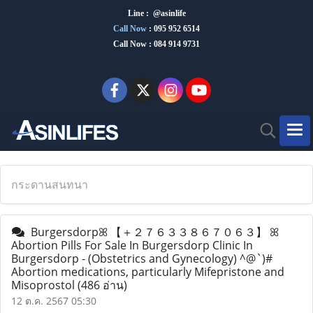
Line : @asinlife
Call Now
:
095 952 6514
Call Now : 084 914 9731
กระดานสนทนา
Burgersdorpꕤ 【 ＋２７６３３８６７０６３】 ꕤ
Abortion Pills For Sale In Burgersdorp Clinic In
Burgersdorp - (Obstetrics and Gynecology) ^@`)#
Abortion medications, particularly Mifepristone and
Misoprostol
(486 อ่าน)
12 ต.ค. 2567 05:30