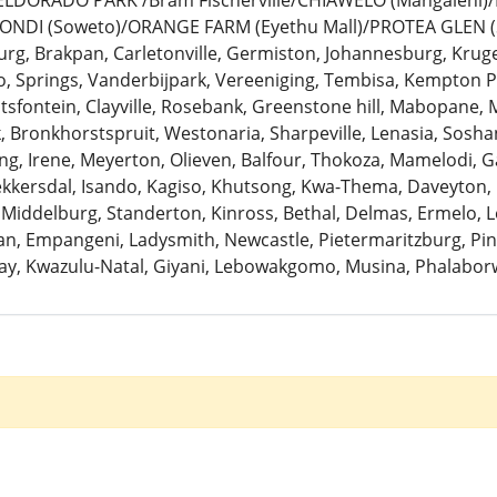
: ELDORADO PARK /Bram Fischerville/CHIAWELO (Mangaleni
ZONDI (Soweto)/ORANGE FARM (Eyethu Mall)/PROTEA GLEN (
urg, Brakpan, Carletonville, Germiston, Johannesburg, Krug
 Springs, Vanderbijpark, Vereeniging, Tembisa, Kempton Pa
antsfontein, Clayville, Rosebank, Greenstone hill, Mabopane, 
k, Bronkhorstspruit, Westonaria, Sharpeville, Lenasia, Sosh
ng, Irene, Meyerton, Olieven, Balfour, Thokoza, Mamelodi, G
Bekkersdal, Isando, Kagiso, Khutsong, Kwa-Thema, Daveyton
 Middelburg, Standerton, Kinross, Bethal, Delmas, Ermelo, Le
, Empangeni, Ladysmith, Newcastle, Pietermaritzburg, Pine
ay, Kwazulu-Natal, Giyani, Lebowakgomo, Musina, Phalaborw