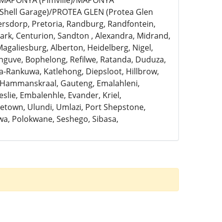
)/MAPONYA (Pimville)/MAPONYA
Shell Garage)/PROTEA GLEN (Protea Glen
ersdorp, Pretoria, Randburg, Randfontein,
rk, Centurion, Sandton , Alexandra, Midrand,
Magaliesburg, Alberton, Heidelberg, Nigel,
anguve, Bophelong, Refilwe, Ratanda, Duduza,
a-Rankuwa, Katlehong, Diepsloot, Hillbrow,
, Hammanskraal, Gauteng, Emalahleni,
slie, Embalenhle, Evander, Kriel,
town, Ulundi, Umlazi, Port Shepstone,
a, Polokwane, Seshego, Sibasa,