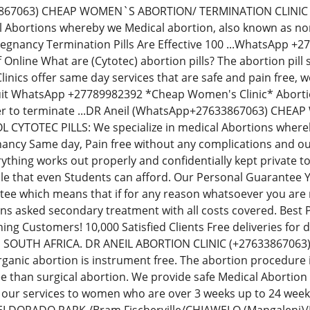
33867063) CHEAP WOMEN`S ABORTION/ TERMINATION CLINIC
al Abortions whereby we Medical abortion, also known as non-
regnancy Termination Pills Are Effective 100 ...WhatsApp 
Off Online What are (Cytotec) abortion pills? The abortion p
inics offer same day services that are safe and pain free,
uit WhatsApp +27789982392 *Cheap Women's Clinic* Abortion 
der to terminate ...DR Aneil (WhatsApp+27633867063) CH
YTOTEC PILLS: We specialize in medical Abortions whereby 
ancy Same day, Pain free without any complications and our
thing works out properly and confidentially kept private t
le that even Students can afford. Our Personal Guarantee
e which means that if for any reason whatsoever you are no
ions asked secondary treatment with all costs covered. Best
ning Customers! 10,000 Satisfied Clients Free deliveries fo
N SOUTH AFRICA. DR ANEIL ABORTION CLINIC (+276338670
rganic abortion is instrument free. The abortion procedure i
ee than surgical abortion. We provide safe Medical Abortion
 our services to women who are over 3 weeks up to 24 we