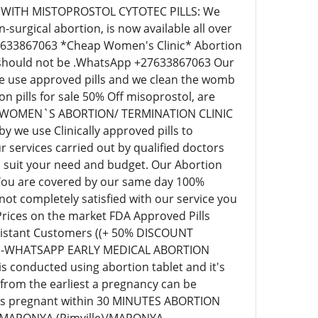
 WITH MISTOPROSTOL CYTOTEC PILLS: We
surgical abortion, is now available all over
+27633867063 *Cheap Women's Clinic* Abortion
ill should not be .WhatsApp +27633867063 Our
 we use approved pills and we clean the womb
pills for sale 50% Off misoprostol, are
EAP WOMEN`S ABORTION/ TERMINATION CLINIC
we use Clinically approved pills to
 services carried out by qualified doctors
o suit your need and budget. Our Abortion
 You are covered by our same day 100%
t completely satisfied with our service you
 Prices on the market FDA Approved Pills
r distant Customers ((+ 50% DISCOUNT
63)-WHATSAPP EARLY MEDICAL ABORTION
s conducted using abortion tablet and it's
 from the earliest a pregnancy can be
eks pregnant within 30 MINUTES ABORTION