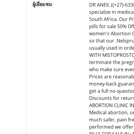
ผู้เยี่ยมชม
DR ANEIL ((+27)-6
specialize in medic
South Africa. Our P
pills for sale 50% 
women's Abortion Cl
so that our .Nelspr
usually used in or
WITH MISTOPROSTOL C
terminate the pregn
who make sure every
Prices are reasonab
money-back guarante
get a full no-quest
Discounts for retur
ABORTION CLINIC I
Medical abortion, o
much safer, pain fr
performed we offer