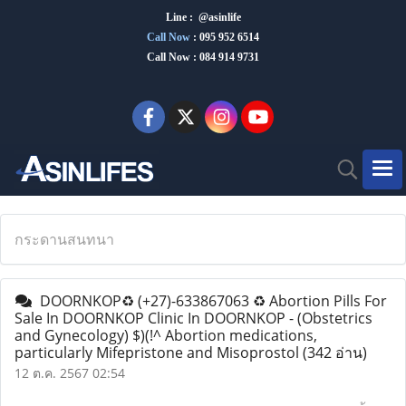
Line : @asinlife
Call Now
:
095 952 6514
Call Now : 084 914 9731
กระดานสนทนา
DOORNKOP♻️ (+27)-633867063 ♻️ Abortion Pills For
Sale In DOORNKOP Clinic In DOORNKOP - (Obstetrics
and Gynecology) $)(!^ Abortion medications,
particularly Mifepristone and Misoprostol
(342 อ่าน)
12 ต.ค. 2567 02:54