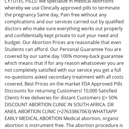
CYTOTEC PILLS: We specialize in medical Abortions
whereby we use Clinically approved pills to terminate
the pregnancy Same day, Pain free without any
complications and our services carried out by qualified
doctors who make sure everything works out properly
and confidentially kept private to suit your need and
budget. Our Abortion Prices are reasonable that even
Students can afford. Our Personal Guarantee You are
covered by our same day 100% money-back guarantee
which means that if for any reason whatsoever you are
not completely satisfied with our service you get a full
no-questions asked secondary treatment with all costs
covered. Best Prices on the market FDA Approved Pills
Discounts for returning Customers! 10,000 Satisfied
Clients Free deliveries for distant Customers ((+ 50%
DISCOUNT ABORTION CLINIC IN SOUTH AFRICA. DR
ANEIL ABORTION CLINIC (+27633867063)-WHATSAPP
EARLY MEDICAL ABORTION Medical abortion, organic
abortion is instrument free. The abortion procedure is