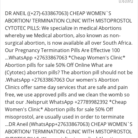
แจ้งลบ
DR ANEIL ((+27)-633867063) CHEAP WOMEN`S
ABORTION/ TERMINATION CLINIC WITH MISTOPROSTOL
CYTOTEC PILLS: We specialize in medical Abortions
whereby we Medical abortion, also known as non-
surgical abortion, is now available all over South Africa.
Our Pregnancy Termination Pills Are Effective 100
...WhatsApp +27633867063 *Cheap Women's Clinic*
Abortion pills for sale 50% Off Online What are
(Cytotec) abortion pills? The abortion pill should not be
.WhatsApp +27633867063 Our women's Abortion
Clinics offer same day services that are safe and pain
free, we use approved pills and we clean the womb so
that our .Nelspruit WhatsApp +27789982392 *Cheap
Women's Clinic* Abortion pills for sale 50% Off
misoprostol, are usually used in order to terminate
...DR Aneil (WhatsApp+27633867063) CHEAP WOMEN`S
ABORTION/ TERMINATION CLINIC WITH MISTOPROSTOL