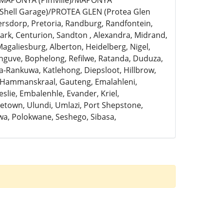
)/MAPONYA (Pimville)/MAPONYA
Shell Garage)/PROTEA GLEN (Protea Glen
ersdorp, Pretoria, Randburg, Randfontein,
rk, Centurion, Sandton , Alexandra, Midrand,
Magaliesburg, Alberton, Heidelberg, Nigel,
anguve, Bophelong, Refilwe, Ratanda, Duduza,
a-Rankuwa, Katlehong, Diepsloot, Hillbrow,
, Hammanskraal, Gauteng, Emalahleni,
slie, Embalenhle, Evander, Kriel,
town, Ulundi, Umlazi, Port Shepstone,
a, Polokwane, Seshego, Sibasa,