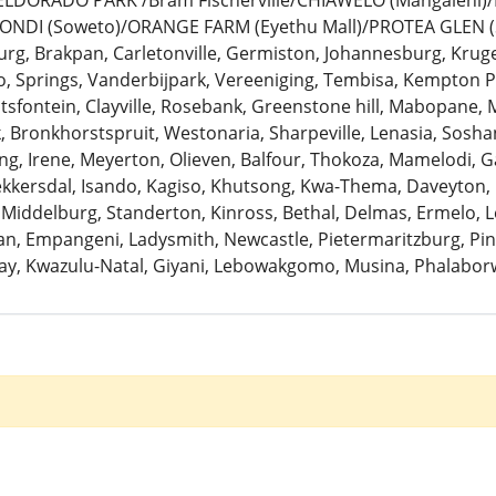
: ELDORADO PARK /Bram Fischerville/CHIAWELO (Mangaleni
ZONDI (Soweto)/ORANGE FARM (Eyethu Mall)/PROTEA GLEN (
urg, Brakpan, Carletonville, Germiston, Johannesburg, Krug
 Springs, Vanderbijpark, Vereeniging, Tembisa, Kempton Pa
antsfontein, Clayville, Rosebank, Greenstone hill, Mabopane, 
k, Bronkhorstspruit, Westonaria, Sharpeville, Lenasia, Sosh
ng, Irene, Meyerton, Olieven, Balfour, Thokoza, Mamelodi, G
Bekkersdal, Isando, Kagiso, Khutsong, Kwa-Thema, Daveyton
 Middelburg, Standerton, Kinross, Bethal, Delmas, Ermelo, Le
, Empangeni, Ladysmith, Newcastle, Pietermaritzburg, Pine
ay, Kwazulu-Natal, Giyani, Lebowakgomo, Musina, Phalaborw