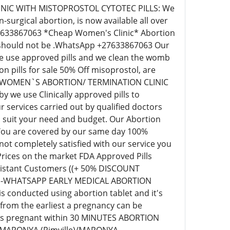
NIC WITH MISTOPROSTOL CYTOTEC PILLS: We
surgical abortion, is now available all over
+27633867063 *Cheap Women's Clinic* Abortion
ill should not be .WhatsApp +27633867063 Our
 we use approved pills and we clean the womb
pills for sale 50% Off misoprostol, are
EAP WOMEN`S ABORTION/ TERMINATION CLINIC
we use Clinically approved pills to
 services carried out by qualified doctors
o suit your need and budget. Our Abortion
 You are covered by our same day 100%
t completely satisfied with our service you
 Prices on the market FDA Approved Pills
r distant Customers ((+ 50% DISCOUNT
63)-WHATSAPP EARLY MEDICAL ABORTION
s conducted using abortion tablet and it's
 from the earliest a pregnancy can be
eks pregnant within 30 MINUTES ABORTION