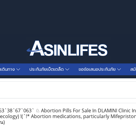
นเดินทาง
ประกันภัยเบ็ตเตล็ด
ขอข้อเสนอประกันภัย
สม
38`67`063` ♘ Abortion Pills For Sale In DLAMINI Clinic In
ecology) !(`!* Abortion medications, particularly Mifepristo
าน)