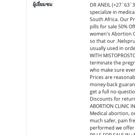
ผู้เยี่ยมชม
DR ANEIL (+27`63`
specialize in medic
South Africa. Our P
pills for sale 50% 
women's Abortion Cl
so that our .Nelspr
usually used in or
WITH MISTOPROSTOL C
terminate the pregn
who make sure every
Prices are reasonab
money-back guarante
get a full no-quest
Discounts for retur
ABORTION CLINIC I
Medical abortion, o
much safer, pain fr
performed we offer