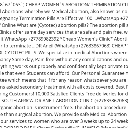
38`67`063`) CHEAP WOMEN`S ABORTION/ TERMINATION CLI
al Abortions whereby we Medical abortion, also known as non-
regnancy Termination Pills Are Effective 100 ...WhatsApp 
Off Online What are (Cytotec) abortion pills? The abortion p
inics offer same day services that are safe and pain free,
uit WhatsApp +27789982392 *Cheap Women's Clinic* Abortion 
der to terminate ...DR Aneil (WhatsApp+27633867063) CH
YTOTEC PILLS: We specialize in medical Abortions whereby 
ancy Same day, Pain free without any complications and our
thing works out properly and confidentially kept private t
le that even Students can afford. Our Personal Guarantee
e which means that if for any reason whatsoever you are no
ions asked secondary treatment with all costs covered. Best
ning Customers! 10,000 Satisfied Clients Free deliveries fo
N SOUTH AFRICA. DR ANEIL ABORTION CLINIC (+276338670
rganic abortion is instrument free. The abortion procedure i
ee than surgical abortion. We provide safe Medical Abortion
 our services to women who are over 3 weeks up to 24 we