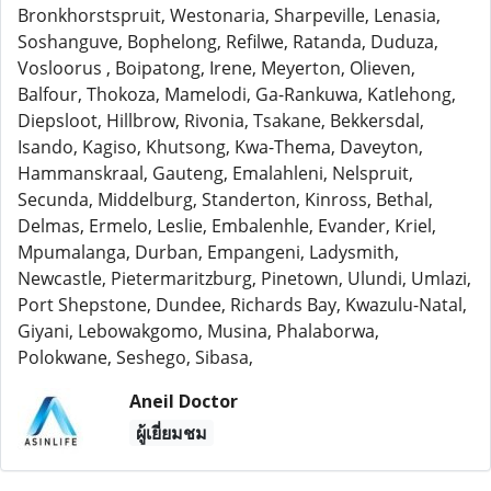
Bronkhorstspruit, Westonaria, Sharpeville, Lenasia,
Soshanguve, Bophelong, Refilwe, Ratanda, Duduza,
Vosloorus , Boipatong, Irene, Meyerton, Olieven,
Balfour, Thokoza, Mamelodi, Ga-Rankuwa, Katlehong,
Diepsloot, Hillbrow, Rivonia, Tsakane, Bekkersdal,
Isando, Kagiso, Khutsong, Kwa-Thema, Daveyton,
Hammanskraal, Gauteng, Emalahleni, Nelspruit,
Secunda, Middelburg, Standerton, Kinross, Bethal,
Delmas, Ermelo, Leslie, Embalenhle, Evander, Kriel,
Mpumalanga, Durban, Empangeni, Ladysmith,
Newcastle, Pietermaritzburg, Pinetown, Ulundi, Umlazi,
Port Shepstone, Dundee, Richards Bay, Kwazulu-Natal,
Giyani, Lebowakgomo, Musina, Phalaborwa,
Polokwane, Seshego, Sibasa,
Aneil Doctor
ผู้เยี่ยมชม