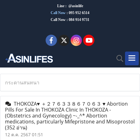
Line : @asinlife
Call Now
:
095 952 6514
Call Now : 084 914 9731
กระดานสนทนา
THOKOZA♥ ＋２７６３３８６７０６３ ♥ Abortion
Pills For Sale In THOKOZA Clinic In THOKOZA -
(Obstetrics and Gynecology) ~-_^* Abortion
medications, particularly Mifepristone and Misoprostol
(352 อ่าน)
12 ต.ค. 2567 01:51