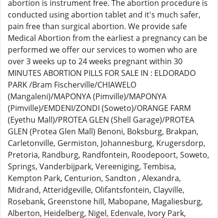
abortion is instrument free. The abortion procedure is
conducted using abortion tablet and it's much safer,
pain free than surgical abortion. We provide safe
Medical Abortion from the earliest a pregnancy can be
performed we offer our services to women who are
over 3 weeks up to 24 weeks pregnant within 30
MINUTES ABORTION PILLS FOR SALE IN : ELDORADO
PARK /Bram Fischerville/CHIAWELO
(Mangaleni)/MAPONYA (Pimville)/MAPONYA
(Pimville)/EMDENI/ZONDI (Soweto)/ORANGE FARM
(Eyethu Mall)/PROTEA GLEN (Shell Garage)/PROTEA
GLEN (Protea Glen Mall) Benoni, Boksburg, Brakpan,
Carletonville, Germiston, Johannesburg, Krugersdorp,
Pretoria, Randburg, Randfontein, Roodepoort, Soweto,
Springs, Vanderbijpark, Vereeniging, Tembisa,
Kempton Park, Centurion, Sandton , Alexandra,
Midrand, Atteridgeville, Olifantsfontein, Clayville,
Rosebank, Greenstone hill, Mabopane, Magaliesburg,
Alberton, Heidelberg, Nigel, Edenvale, Ivory Park,