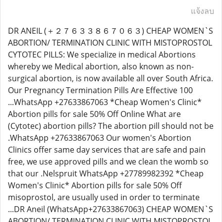
แจ้งลบ
DR ANEIL (＋２７６３３８６７０６３) CHEAP WOMEN`S
ABORTION/ TERMINATION CLINIC WITH MISTOPROSTOL
CYTOTEC PILLS: We specialize in medical Abortions
whereby we Medical abortion, also known as non-
surgical abortion, is now available all over South Africa.
Our Pregnancy Termination Pills Are Effective 100
...WhatsApp +27633867063 *Cheap Women's Clinic*
Abortion pills for sale 50% Off Online What are
(Cytotec) abortion pills? The abortion pill should not be
.WhatsApp +27633867063 Our women's Abortion
Clinics offer same day services that are safe and pain
free, we use approved pills and we clean the womb so
that our .Nelspruit WhatsApp +27789982392 *Cheap
Women's Clinic* Abortion pills for sale 50% Off
misoprostol, are usually used in order to terminate
...DR Aneil (WhatsApp+27633867063) CHEAP WOMEN`S
ABORTION/ TERMINATION CLINIC WITH MISTOPROSTOL