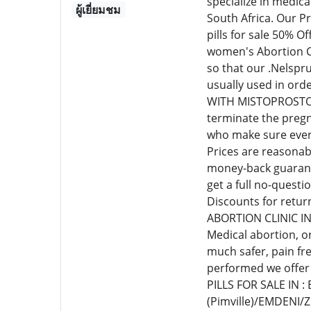
specialize in medic
ผู้เยี่ยมชม
South Africa. Our P
pills for sale 50% 
women's Abortion Cl
so that our .Nelspr
usually used in or
WITH MISTOPROSTOL C
terminate the pregn
who make sure every
Prices are reasonab
money-back guarante
get a full no-quest
Discounts for retur
ABORTION CLINIC I
Medical abortion, o
much safer, pain fr
performed we offer
PILLS FOR SALE IN 
(Pimville)/EMDENI/