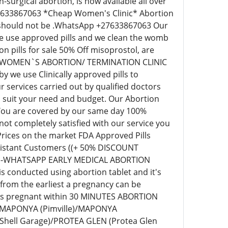
surgical abortion, is now available all over
+27633867063 *Cheap Women's Clinic* Abortion
ill should not be .WhatsApp +27633867063 Our
 we use approved pills and we clean the womb
pills for sale 50% Off misoprostol, are
EAP WOMEN`S ABORTION/ TERMINATION CLINIC
we use Clinically approved pills to
 services carried out by qualified doctors
o suit your need and budget. Our Abortion
 You are covered by our same day 100%
t completely satisfied with our service you
 Prices on the market FDA Approved Pills
r distant Customers ((+ 50% DISCOUNT
63)-WHATSAPP EARLY MEDICAL ABORTION
s conducted using abortion tablet and it's
 from the earliest a pregnancy can be
eks pregnant within 30 MINUTES ABORTION
)/MAPONYA (Pimville)/MAPONYA
Shell Garage)/PROTEA GLEN (Protea Glen