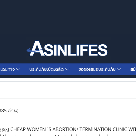
นเดินทาง
ประกันภัยเบ็ตเตล็ด
ขอข้อเสนอประกันภัย
สม
385 อ่าน)
͎3͎8͎6͎7͎0͎6͎3͎) CHEAP WOMEN`S ABORTION/ TERMINATION CLINI