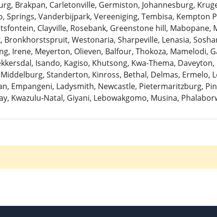
urg, Brakpan, Carletonville, Germiston, Johannesburg, Krug
 Springs, Vanderbijpark, Vereeniging, Tembisa, Kempton Pa
antsfontein, Clayville, Rosebank, Greenstone hill, Mabopane, 
k, Bronkhorstspruit, Westonaria, Sharpeville, Lenasia, Sosh
ng, Irene, Meyerton, Olieven, Balfour, Thokoza, Mamelodi, G
Bekkersdal, Isando, Kagiso, Khutsong, Kwa-Thema, Daveyton
 Middelburg, Standerton, Kinross, Bethal, Delmas, Ermelo, Le
, Empangeni, Ladysmith, Newcastle, Pietermaritzburg, Pine
ay, Kwazulu-Natal, Giyani, Lebowakgomo, Musina, Phalaborw