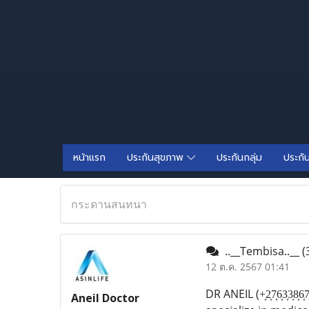
หน้าแรก
ประกันสุขภาพ
ประกันกลุ่ม
ประกั
กระดานสนทนา
..__Tembisa..__
(
12 ต.ค. 2567 01:41
DR ANEIL (+͎2͎7͎6͎3
Aneil Doctor