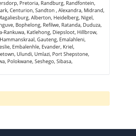
ersdorp, Pretoria, Randburg, Randfontein,
rk, Centurion, Sandton , Alexandra, Midrand,
Magaliesburg, Alberton, Heidelberg, Nigel,
anguve, Bophelong, Refilwe, Ratanda, Duduza,
a-Rankuwa, Katlehong, Diepsloot, Hillbrow,
, Hammanskraal, Gauteng, Emalahleni,
slie, Embalenhle, Evander, Kriel,
town, Ulundi, Umlazi, Port Shepstone,
a, Polokwane, Seshego, Sibasa,