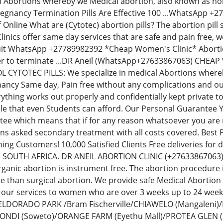
al Abortions whereby we Medical abortion, also known as non-
regnancy Termination Pills Are Effective 100 ...WhatsApp 
Off Online What are (Cytotec) abortion pills? The abortion p
inics offer same day services that are safe and pain free,
uit WhatsApp +27789982392 *Cheap Women's Clinic* Abortion 
der to terminate ...DR Aneil (WhatsApp+27633867063) CH
YTOTEC PILLS: We specialize in medical Abortions whereby 
ancy Same day, Pain free without any complications and our
thing works out properly and confidentially kept private t
le that even Students can afford. Our Personal Guarantee
e which means that if for any reason whatsoever you are no
ions asked secondary treatment with all costs covered. Best
ning Customers! 10,000 Satisfied Clients Free deliveries fo
N SOUTH AFRICA. DR ANEIL ABORTION CLINIC (+276338670
rganic abortion is instrument free. The abortion procedure i
ee than surgical abortion. We provide safe Medical Abortion
 our services to women who are over 3 weeks up to 24 we
: ELDORADO PARK /Bram Fischerville/CHIAWELO (Mangaleni
ZONDI (Soweto)/ORANGE FARM (Eyethu Mall)/PROTEA GLEN (