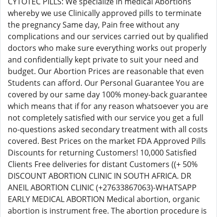
CYTOTEC PILLS: We specialize in medical Abortions
whereby we use Clinically approved pills to terminate
the pregnancy Same day, Pain free without any
complications and our services carried out by qualified
doctors who make sure everything works out properly
and confidentially kept private to suit your need and
budget. Our Abortion Prices are reasonable that even
Students can afford. Our Personal Guarantee You are
covered by our same day 100% money-back guarantee
which means that if for any reason whatsoever you are
not completely satisfied with our service you get a full
no-questions asked secondary treatment with all costs
covered. Best Prices on the market FDA Approved Pills
Discounts for returning Customers! 10,000 Satisfied
Clients Free deliveries for distant Customers ((+ 50%
DISCOUNT ABORTION CLINIC IN SOUTH AFRICA. DR
ANEIL ABORTION CLINIC (+27633867063)-WHATSAPP
EARLY MEDICAL ABORTION Medical abortion, organic
abortion is instrument free. The abortion procedure is