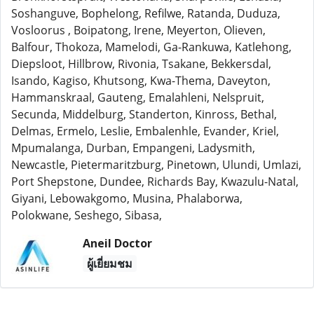
Soshanguve, Bophelong, Refilwe, Ratanda, Duduza,
Vosloorus , Boipatong, Irene, Meyerton, Olieven,
Balfour, Thokoza, Mamelodi, Ga-Rankuwa, Katlehong,
Diepsloot, Hillbrow, Rivonia, Tsakane, Bekkersdal,
Isando, Kagiso, Khutsong, Kwa-Thema, Daveyton,
Hammanskraal, Gauteng, Emalahleni, Nelspruit,
Secunda, Middelburg, Standerton, Kinross, Bethal,
Delmas, Ermelo, Leslie, Embalenhle, Evander, Kriel,
Mpumalanga, Durban, Empangeni, Ladysmith,
Newcastle, Pietermaritzburg, Pinetown, Ulundi, Umlazi,
Port Shepstone, Dundee, Richards Bay, Kwazulu-Natal,
Giyani, Lebowakgomo, Musina, Phalaborwa,
Polokwane, Seshego, Sibasa,
Aneil Doctor
ผู้เยี่ยมชม