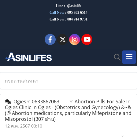
Line : @asinlife
Call Now
:
095 952 6514
Call Now : 084 914 9731
กระดานสนทนา
Ogies☜ 0633867063____ ☜ Abortion Pills For Sale In
Ogies Clinic In Ogies - (Obstetrics and Gynecology) &~&
(@ Abortion medications, particularly Mifepristone and
Misoprostol
(307 อ่าน)
12 ต.ค. 2567 00:10