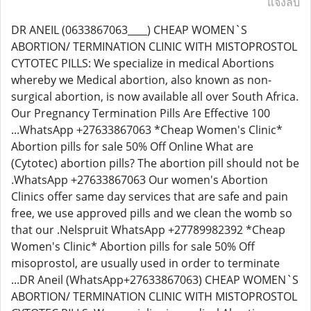
แจ้งลบ
DR ANEIL (0633867063____) CHEAP WOMEN`S
ABORTION/ TERMINATION CLINIC WITH MISTOPROSTOL
CYTOTEC PILLS: We specialize in medical Abortions
whereby we Medical abortion, also known as non-
surgical abortion, is now available all over South Africa.
Our Pregnancy Termination Pills Are Effective 100
...WhatsApp +27633867063 *Cheap Women's Clinic*
Abortion pills for sale 50% Off Online What are
(Cytotec) abortion pills? The abortion pill should not be
.WhatsApp +27633867063 Our women's Abortion
Clinics offer same day services that are safe and pain
free, we use approved pills and we clean the womb so
that our .Nelspruit WhatsApp +27789982392 *Cheap
Women's Clinic* Abortion pills for sale 50% Off
misoprostol, are usually used in order to terminate
...DR Aneil (WhatsApp+27633867063) CHEAP WOMEN`S
ABORTION/ TERMINATION CLINIC WITH MISTOPROSTOL