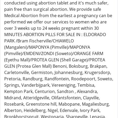
conducted using abortion tablet and it's much safer,
pain free than surgical abortion. We provide safe
Medical Abortion from the earliest a pregnancy can be
performed we offer our services to women who are
over 3 weeks up to 24 weeks pregnant within 30
MINUTES ABORTION PILLS FOR SALE IN : ELDORADO
PARK /Bram Fischerville/CHIAWELO
(Mangaleni)/MAPONYA (Pimville)/MAPONYA
(Pimville)/EMDENI/ZONDI (Soweto)/ORANGE FARM
(Eyethu Mall)/PROTEA GLEN (Shell Garage)/PROTEA
GLEN (Protea Glen Mall) Benoni, Boksburg, Brakpan,
Carletonville, Germiston, Johannesburg, Krugersdorp,
Pretoria, Randburg, Randfontein, Roodepoort, Soweto,
Springs, Vanderbijpark, Vereeniging, Tembisa,
Kempton Park, Centurion, Sandton , Alexandra,
Midrand, Atteridgeville, Olifantsfontein, Clayville,
Rosebank, Greenstone hill, Mabopane, Magaliesburg,
Alberton, Heidelberg, Nigel, Edenvale, Ivory Park,
Bronkhorstspruit, Westonaria, Sharpeville, Lenasia,