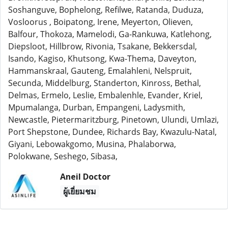
Soshanguve, Bophelong, Refilwe, Ratanda, Duduza,
Vosloorus , Boipatong, Irene, Meyerton, Olieven,
Balfour, Thokoza, Mamelodi, Ga-Rankuwa, Katlehong,
Diepsloot, Hillbrow, Rivonia, Tsakane, Bekkersdal,
Isando, Kagiso, Khutsong, Kwa-Thema, Daveyton,
Hammanskraal, Gauteng, Emalahleni, Nelspruit,
Secunda, Middelburg, Standerton, Kinross, Bethal,
Delmas, Ermelo, Leslie, Embalenhle, Evander, Kriel,
Mpumalanga, Durban, Empangeni, Ladysmith,
Newcastle, Pietermaritzburg, Pinetown, Ulundi, Umlazi,
Port Shepstone, Dundee, Richards Bay, Kwazulu-Natal,
Giyani, Lebowakgomo, Musina, Phalaborwa,
Polokwane, Seshego, Sibasa,
Aneil Doctor
ผู้เยี่ยมชม