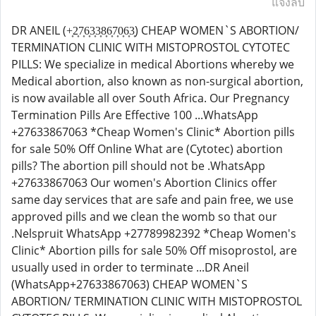
แจ้งลบ
DR ANEIL (+͎2͎7͎6͎3͎3͎8͎6͎7͎0͎6͎3͎) CHEAP WOMEN`S ABORTION/
TERMINATION CLINIC WITH MISTOPROSTOL CYTOTEC
PILLS: We specialize in medical Abortions whereby we
Medical abortion, also known as non-surgical abortion,
is now available all over South Africa. Our Pregnancy
Termination Pills Are Effective 100 ...WhatsApp
+27633867063 *Cheap Women's Clinic* Abortion pills
for sale 50% Off Online What are (Cytotec) abortion
pills? The abortion pill should not be .WhatsApp
+27633867063 Our women's Abortion Clinics offer
same day services that are safe and pain free, we use
approved pills and we clean the womb so that our
.Nelspruit WhatsApp +27789982392 *Cheap Women's
Clinic* Abortion pills for sale 50% Off misoprostol, are
usually used in order to terminate ...DR Aneil
(WhatsApp+27633867063) CHEAP WOMEN`S
ABORTION/ TERMINATION CLINIC WITH MISTOPROSTOL