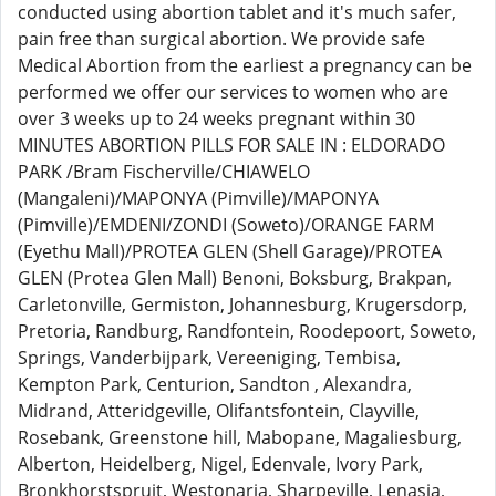
conducted using abortion tablet and it's much safer,
pain free than surgical abortion. We provide safe
Medical Abortion from the earliest a pregnancy can be
performed we offer our services to women who are
over 3 weeks up to 24 weeks pregnant within 30
MINUTES ABORTION PILLS FOR SALE IN : ELDORADO
PARK /Bram Fischerville/CHIAWELO
(Mangaleni)/MAPONYA (Pimville)/MAPONYA
(Pimville)/EMDENI/ZONDI (Soweto)/ORANGE FARM
(Eyethu Mall)/PROTEA GLEN (Shell Garage)/PROTEA
GLEN (Protea Glen Mall) Benoni, Boksburg, Brakpan,
Carletonville, Germiston, Johannesburg, Krugersdorp,
Pretoria, Randburg, Randfontein, Roodepoort, Soweto,
Springs, Vanderbijpark, Vereeniging, Tembisa,
Kempton Park, Centurion, Sandton , Alexandra,
Midrand, Atteridgeville, Olifantsfontein, Clayville,
Rosebank, Greenstone hill, Mabopane, Magaliesburg,
Alberton, Heidelberg, Nigel, Edenvale, Ivory Park,
Bronkhorstspruit, Westonaria, Sharpeville, Lenasia,