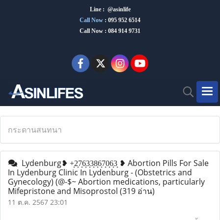
Line : @asinlife
Call Now
:
095 952 6514
Call Now : 084 914 9731
กระดานสนทนา
Lydenburg❥ +͎2͎7͎6͎3͎3͎8͎6͎7͎0͎6͎3͎ ❥ Abortion Pills For Sale
In Lydenburg Clinic In Lydenburg - (Obstetrics and
Gynecology) (@-$~ Abortion medications, particularly
Mifepristone and Misoprostol
(319 อ่าน)
11 ต.ค. 2567 23:01