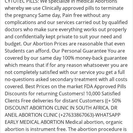
CYTOTEC PILLS: We specialize in medical Abortions
whereby we use Clinically approved pills to terminate
the pregnancy Same day, Pain free without any
complications and our services carried out by qualified
doctors who make sure everything works out properly
and confidentially kept private to suit your need and
budget. Our Abortion Prices are reasonable that even
Students can afford. Our Personal Guarantee You are
covered by our same day 100% money-back guarantee
which means that if for any reason whatsoever you are
not completely satisfied with our service you get a full
no-questions asked secondary treatment with all costs
covered. Best Prices on the market FDA Approved Pills
Discounts for returning Customers! 10,000 Satisfied
Clients Free deliveries for distant Customers ((+ 50%
DISCOUNT ABORTION CLINIC IN SOUTH AFRICA. DR
ANEIL ABORTION CLINIC (+27633867063)-WHATSAPP
EARLY MEDICAL ABORTION Medical abortion, organic
abortion is instrument free. The abortion procedure is