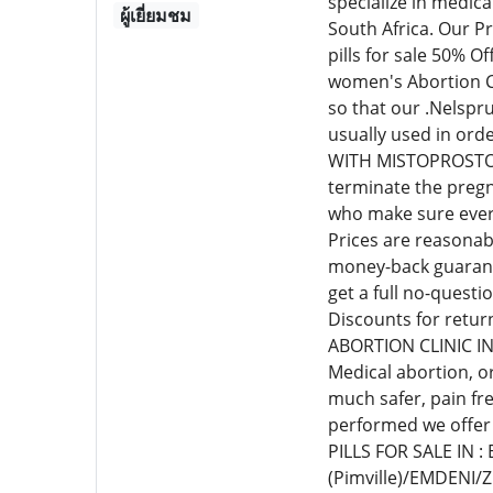
specialize in medic
ผู้เยี่ยมชม
South Africa. Our P
pills for sale 50% 
women's Abortion Cl
so that our .Nelspr
usually used in or
WITH MISTOPROSTOL C
terminate the pregn
who make sure every
Prices are reasonab
money-back guarante
get a full no-quest
Discounts for retur
ABORTION CLINIC I
Medical abortion, o
much safer, pain fr
performed we offer
PILLS FOR SALE IN 
(Pimville)/EMDENI/