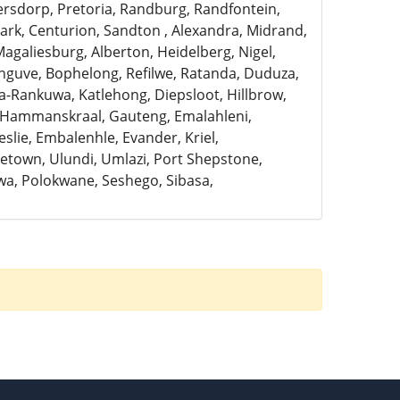
ersdorp, Pretoria, Randburg, Randfontein,
rk, Centurion, Sandton , Alexandra, Midrand,
Magaliesburg, Alberton, Heidelberg, Nigel,
anguve, Bophelong, Refilwe, Ratanda, Duduza,
a-Rankuwa, Katlehong, Diepsloot, Hillbrow,
, Hammanskraal, Gauteng, Emalahleni,
slie, Embalenhle, Evander, Kriel,
town, Ulundi, Umlazi, Port Shepstone,
a, Polokwane, Seshego, Sibasa,