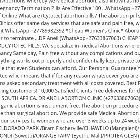
al Abortions whereby we Medical abortion, also known as non-
regnancy Termination Pills Are Effective 100 ...WhatsApp 
Off Online What are (Cytotec) abortion pills? The abortion p
inics offer same day services that are safe and pain free,
uit WhatsApp +27789982392 *Cheap Women's Clinic* Abortion 
der to terminate ...DR Aneil (WhatsApp+27633867063) CH
YTOTEC PILLS: We specialize in medical Abortions whereby 
ancy Same day, Pain free without any complications and our
thing works out properly and confidentially kept private t
le that even Students can afford. Our Personal Guarantee
e which means that if for any reason whatsoever you are no
ions asked secondary treatment with all costs covered. Best
ning Customers! 10,000 Satisfied Clients Free deliveries fo
N SOUTH AFRICA. DR ANEIL ABORTION CLINIC (+276338670
rganic abortion is instrument free. The abortion procedure i
ee than surgical abortion. We provide safe Medical Abortion
 our services to women who are over 3 weeks up to 24 we
: ELDORADO PARK /Bram Fischerville/CHIAWELO (Mangaleni
ZONDI (Soweto)/ORANGE FARM (Eyethu Mall)/PROTEA GLEN (