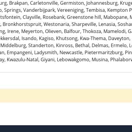
urg, Brakpan, Carletonville, Germiston, Johannesburg, Krug
 Springs, Vanderbijpark, Vereeniging, Tembisa, Kempton Pa
antsfontein, Clayville, Rosebank, Greenstone hill, Mabopane, 
k, Bronkhorstspruit, Westonaria, Sharpeville, Lenasia, Sosh
ng, Irene, Meyerton, Olieven, Balfour, Thokoza, Mamelodi, G
Bekkersdal, Isando, Kagiso, Khutsong, Kwa-Thema, Daveyton
 Middelburg, Standerton, Kinross, Bethal, Delmas, Ermelo, Le
, Empangeni, Ladysmith, Newcastle, Pietermaritzburg, Pine
ay, Kwazulu-Natal, Giyani, Lebowakgomo, Musina, Phalaborw