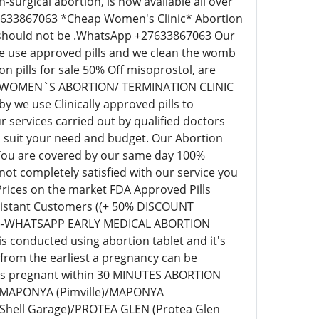
surgical abortion, is now available all over
+27633867063 *Cheap Women's Clinic* Abortion
ill should not be .WhatsApp +27633867063 Our
 we use approved pills and we clean the womb
pills for sale 50% Off misoprostol, are
EAP WOMEN`S ABORTION/ TERMINATION CLINIC
we use Clinically approved pills to
 services carried out by qualified doctors
o suit your need and budget. Our Abortion
 You are covered by our same day 100%
t completely satisfied with our service you
 Prices on the market FDA Approved Pills
r distant Customers ((+ 50% DISCOUNT
63)-WHATSAPP EARLY MEDICAL ABORTION
s conducted using abortion tablet and it's
 from the earliest a pregnancy can be
eks pregnant within 30 MINUTES ABORTION
)/MAPONYA (Pimville)/MAPONYA
Shell Garage)/PROTEA GLEN (Protea Glen