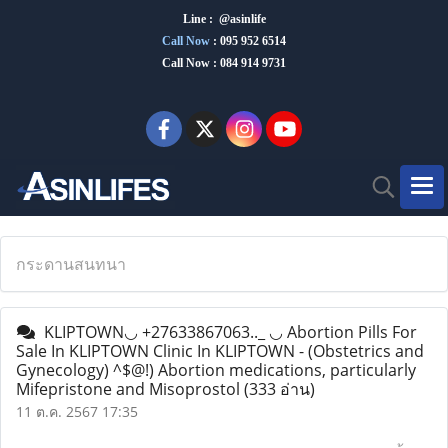
Line : @asinlife
Call Now
:
095 952 6514
Call Now : 084 914 9731
กระดานสนทนา
KLIPTOWN◡ +27633867063.._ ◡ Abortion Pills For
Sale In KLIPTOWN Clinic In KLIPTOWN - (Obstetrics and
Gynecology) ^$@!) Abortion medications, particularly
Mifepristone and Misoprostol
(333 อ่าน)
11 ต.ค. 2567 17:35