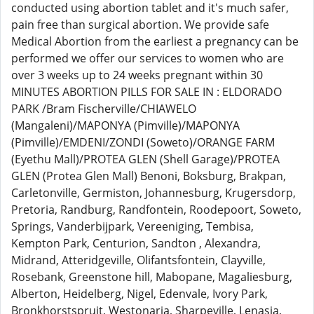
conducted using abortion tablet and it's much safer,
pain free than surgical abortion. We provide safe
Medical Abortion from the earliest a pregnancy can be
performed we offer our services to women who are
over 3 weeks up to 24 weeks pregnant within 30
MINUTES ABORTION PILLS FOR SALE IN : ELDORADO
PARK /Bram Fischerville/CHIAWELO
(Mangaleni)/MAPONYA (Pimville)/MAPONYA
(Pimville)/EMDENI/ZONDI (Soweto)/ORANGE FARM
(Eyethu Mall)/PROTEA GLEN (Shell Garage)/PROTEA
GLEN (Protea Glen Mall) Benoni, Boksburg, Brakpan,
Carletonville, Germiston, Johannesburg, Krugersdorp,
Pretoria, Randburg, Randfontein, Roodepoort, Soweto,
Springs, Vanderbijpark, Vereeniging, Tembisa,
Kempton Park, Centurion, Sandton , Alexandra,
Midrand, Atteridgeville, Olifantsfontein, Clayville,
Rosebank, Greenstone hill, Mabopane, Magaliesburg,
Alberton, Heidelberg, Nigel, Edenvale, Ivory Park,
Bronkhorstspruit, Westonaria, Sharpeville, Lenasia,