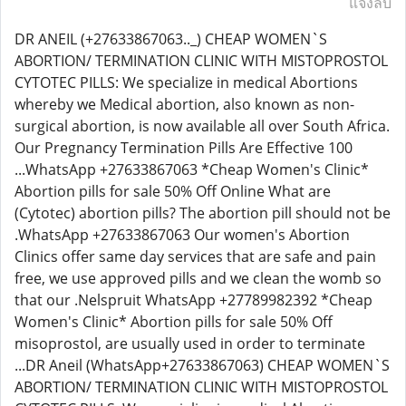
แจ้งลบ
DR ANEIL (+27633867063.._) CHEAP WOMEN`S
ABORTION/ TERMINATION CLINIC WITH MISTOPROSTOL
CYTOTEC PILLS: We specialize in medical Abortions
whereby we Medical abortion, also known as non-
surgical abortion, is now available all over South Africa.
Our Pregnancy Termination Pills Are Effective 100
...WhatsApp +27633867063 *Cheap Women's Clinic*
Abortion pills for sale 50% Off Online What are
(Cytotec) abortion pills? The abortion pill should not be
.WhatsApp +27633867063 Our women's Abortion
Clinics offer same day services that are safe and pain
free, we use approved pills and we clean the womb so
that our .Nelspruit WhatsApp +27789982392 *Cheap
Women's Clinic* Abortion pills for sale 50% Off
misoprostol, are usually used in order to terminate
...DR Aneil (WhatsApp+27633867063) CHEAP WOMEN`S
ABORTION/ TERMINATION CLINIC WITH MISTOPROSTOL