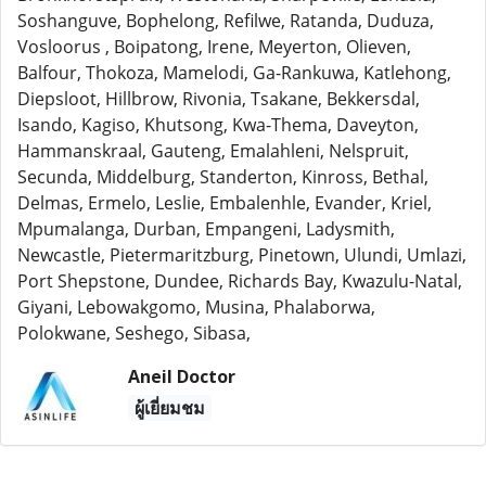
Soshanguve, Bophelong, Refilwe, Ratanda, Duduza,
Vosloorus , Boipatong, Irene, Meyerton, Olieven,
Balfour, Thokoza, Mamelodi, Ga-Rankuwa, Katlehong,
Diepsloot, Hillbrow, Rivonia, Tsakane, Bekkersdal,
Isando, Kagiso, Khutsong, Kwa-Thema, Daveyton,
Hammanskraal, Gauteng, Emalahleni, Nelspruit,
Secunda, Middelburg, Standerton, Kinross, Bethal,
Delmas, Ermelo, Leslie, Embalenhle, Evander, Kriel,
Mpumalanga, Durban, Empangeni, Ladysmith,
Newcastle, Pietermaritzburg, Pinetown, Ulundi, Umlazi,
Port Shepstone, Dundee, Richards Bay, Kwazulu-Natal,
Giyani, Lebowakgomo, Musina, Phalaborwa,
Polokwane, Seshego, Sibasa,
Aneil Doctor
ผู้เยี่ยมชม