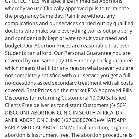
CYTOTEC PILLS: We specialize in medical Abortions
whereby we use Clinically approved pills to terminate
the pregnancy Same day, Pain free without any
complications and our services carried out by qualified
doctors who make sure everything works out properly
and confidentially kept private to suit your need and
budget. Our Abortion Prices are reasonable that even
Students can afford. Our Personal Guarantee You are
covered by our same day 100% money-back guarantee
which means that if for any reason whatsoever you are
not completely satisfied with our service you get a full
no-questions asked secondary treatment with all costs
covered. Best Prices on the market FDA Approved Pills
Discounts for returning Customers! 10,000 Satisfied
Clients Free deliveries for distant Customers ((+ 50%
DISCOUNT ABORTION CLINIC IN SOUTH AFRICA. DR
ANEIL ABORTION CLINIC (+27633867063)-WHATSAPP
EARLY MEDICAL ABORTION Medical abortion, organic
abortion is instrument free. The abortion procedure is