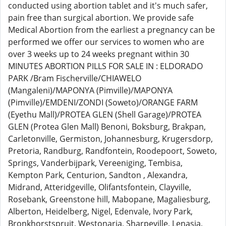
conducted using abortion tablet and it's much safer,
pain free than surgical abortion. We provide safe
Medical Abortion from the earliest a pregnancy can be
performed we offer our services to women who are
over 3 weeks up to 24 weeks pregnant within 30
MINUTES ABORTION PILLS FOR SALE IN : ELDORADO
PARK /Bram Fischerville/CHIAWELO
(Mangaleni)/MAPONYA (Pimville)/MAPONYA
(Pimville)/EMDENI/ZONDI (Soweto)/ORANGE FARM
(Eyethu Mall)/PROTEA GLEN (Shell Garage)/PROTEA
GLEN (Protea Glen Mall) Benoni, Boksburg, Brakpan,
Carletonville, Germiston, Johannesburg, Krugersdorp,
Pretoria, Randburg, Randfontein, Roodepoort, Soweto,
Springs, Vanderbijpark, Vereeniging, Tembisa,
Kempton Park, Centurion, Sandton , Alexandra,
Midrand, Atteridgeville, Olifantsfontein, Clayville,
Rosebank, Greenstone hill, Mabopane, Magaliesburg,
Alberton, Heidelberg, Nigel, Edenvale, Ivory Park,
Bronkhorstspruit, Westonaria, Sharpeville, Lenasia,