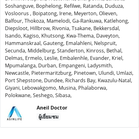
Soshanguve, Bophelong, Refilwe, Ratanda, Duduza,
Vosloorus , Boipatong, Irene, Meyerton, Olieven,
Balfour, Thokoza, Mamelodi, Ga-Rankuwa, Katlehong,
Diepsloot, Hillbrow, Rivonia, Tsakane, Bekkersdal,
Isando, Kagiso, Khutsong, Kwa-Thema, Daveyton,
Hammanskraal, Gauteng, Emalahleni, Nelspruit,
Secunda, Middelburg, Standerton, Kinross, Bethal,
Delmas, Ermelo, Leslie, Embalenhle, Evander, Kriel,
Mpumalanga, Durban, Empangeni, Ladysmith,
Newcastle, Pietermaritzburg, Pinetown, Ulundi, Umlazi,
Port Shepstone, Dundee, Richards Bay, Kwazulu-Natal,
Giyani, Lebowakgomo, Musina, Phalaborwa,
Polokwane, Seshego, Sibasa,
Aneil Doctor
ผู้เยี่ยมชม