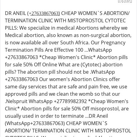
แจ้งลบ
DR ANEIL (+̲2̲7̲6̲3̲3̲8̲6̲7̲0̲6̲3̲) CHEAP WOMEN`S ABORTION/
TERMINATION CLINIC WITH MISTOPROSTOL CYTOTEC
PILLS: We specialize in medical Abortions whereby we
Medical abortion, also known as non-surgical abortion,
is now available all over South Africa. Our Pregnancy
Termination Pills Are Effective 100 ...WhatsApp
+27633867063 *Cheap Women's Clinic* Abortion pills
for sale 50% Off Online What are (Cytotec) abortion
pills? The abortion pill should not be .WhatsApp
+27633867063 Our women's Abortion Clinics offer
same day services that are safe and pain free, we use
approved pills and we clean the womb so that our
.Nelspruit WhatsApp +27789982392 *Cheap Women's
Clinic* Abortion pills for sale 50% Off misoprostol, are
usually used in order to terminate ...DR Aneil
(WhatsApp+27633867063) CHEAP WOMEN`S
ABORTION/ TERMINATION CLINIC WITH MISTOPROSTOL