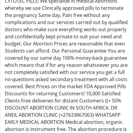
CYTOTEC PILLS: We specialize in medical Abortions
whereby we use Clinically approved pills to terminate
the pregnancy Same day, Pain free without any
complications and our services carried out by qualified
doctors who make sure everything works out properly
and confidentially kept private to suit your need and
budget. Our Abortion Prices are reasonable that even
Students can afford. Our Personal Guarantee You are
covered by our same day 100% money-back guarantee
which means that if for any reason whatsoever you are
not completely satisfied with our service you get a full
no-questions asked secondary treatment with all costs
covered. Best Prices on the market FDA Approved Pills
Discounts for returning Customers! 10,000 Satisfied
Clients Free deliveries for distant Customers ((+ 50%
DISCOUNT ABORTION CLINIC IN SOUTH AFRICA. DR
ANEIL ABORTION CLINIC (+27633867063)-WHATSAPP
EARLY MEDICAL ABORTION Medical abortion, organic
abortion is instrument free. The abortion procedure is