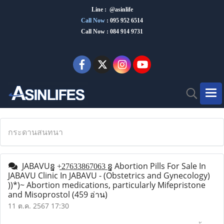
Line : @asinlife
Call Now
:
095 952 6514
Call Now : 084 914 9731
กระดานสนทนา
JABAVUន្ន +̲2̲7̲6̲3̲3̲8̲6̲7̲0̲6̲3̲ ន្ន Abortion Pills For Sale In
JABAVU Clinic In JABAVU - (Obstetrics and Gynecology)
))*)~ Abortion medications, particularly Mifepristone
and Misoprostol
(459 อ่าน)
11 ต.ค. 2567 17:30