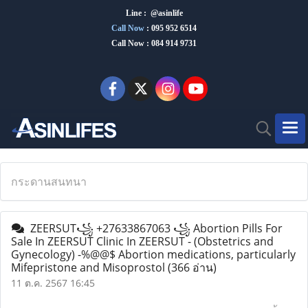
Line : @asinlife
Call Now
:
095 952 6514
Call Now : 084 914 9731
กระดานสนทนา
ZEERSUT꧁ +27633867063 ꧁ Abortion Pills For
Sale In ZEERSUT Clinic In ZEERSUT - (Obstetrics and
Gynecology) -%@@$ Abortion medications, particularly
Mifepristone and Misoprostol
(366 อ่าน)
11 ต.ค. 2567 16:45