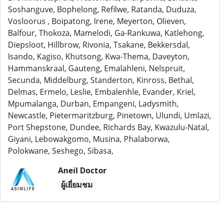
Soshanguve, Bophelong, Refilwe, Ratanda, Duduza,
Vosloorus , Boipatong, Irene, Meyerton, Olieven,
Balfour, Thokoza, Mamelodi, Ga-Rankuwa, Katlehong,
Diepsloot, Hillbrow, Rivonia, Tsakane, Bekkersdal,
Isando, Kagiso, Khutsong, Kwa-Thema, Daveyton,
Hammanskraal, Gauteng, Emalahleni, Nelspruit,
Secunda, Middelburg, Standerton, Kinross, Bethal,
Delmas, Ermelo, Leslie, Embalenhle, Evander, Kriel,
Mpumalanga, Durban, Empangeni, Ladysmith,
Newcastle, Pietermaritzburg, Pinetown, Ulundi, Umlazi,
Port Shepstone, Dundee, Richards Bay, Kwazulu-Natal,
Giyani, Lebowakgomo, Musina, Phalaborwa,
Polokwane, Seshego, Sibasa,
Aneil Doctor
ผู้เยี่ยมชม