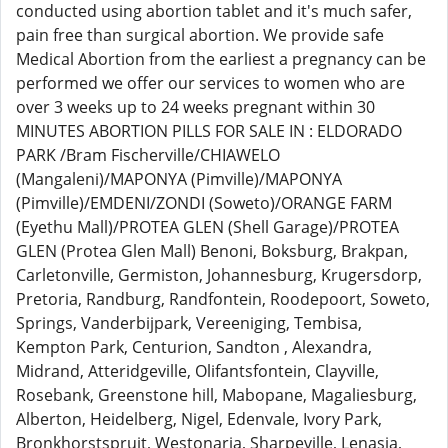
conducted using abortion tablet and it's much safer,
pain free than surgical abortion. We provide safe
Medical Abortion from the earliest a pregnancy can be
performed we offer our services to women who are
over 3 weeks up to 24 weeks pregnant within 30
MINUTES ABORTION PILLS FOR SALE IN : ELDORADO
PARK /Bram Fischerville/CHIAWELO
(Mangaleni)/MAPONYA (Pimville)/MAPONYA
(Pimville)/EMDENI/ZONDI (Soweto)/ORANGE FARM
(Eyethu Mall)/PROTEA GLEN (Shell Garage)/PROTEA
GLEN (Protea Glen Mall) Benoni, Boksburg, Brakpan,
Carletonville, Germiston, Johannesburg, Krugersdorp,
Pretoria, Randburg, Randfontein, Roodepoort, Soweto,
Springs, Vanderbijpark, Vereeniging, Tembisa,
Kempton Park, Centurion, Sandton , Alexandra,
Midrand, Atteridgeville, Olifantsfontein, Clayville,
Rosebank, Greenstone hill, Mabopane, Magaliesburg,
Alberton, Heidelberg, Nigel, Edenvale, Ivory Park,
Bronkhorstspruit, Westonaria, Sharpeville, Lenasia,