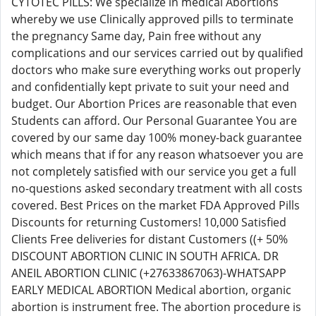
CYTOTEC PILLS: We specialize in medical Abortions
whereby we use Clinically approved pills to terminate
the pregnancy Same day, Pain free without any
complications and our services carried out by qualified
doctors who make sure everything works out properly
and confidentially kept private to suit your need and
budget. Our Abortion Prices are reasonable that even
Students can afford. Our Personal Guarantee You are
covered by our same day 100% money-back guarantee
which means that if for any reason whatsoever you are
not completely satisfied with our service you get a full
no-questions asked secondary treatment with all costs
covered. Best Prices on the market FDA Approved Pills
Discounts for returning Customers! 10,000 Satisfied
Clients Free deliveries for distant Customers ((+ 50%
DISCOUNT ABORTION CLINIC IN SOUTH AFRICA. DR
ANEIL ABORTION CLINIC (+27633867063)-WHATSAPP
EARLY MEDICAL ABORTION Medical abortion, organic
abortion is instrument free. The abortion procedure is