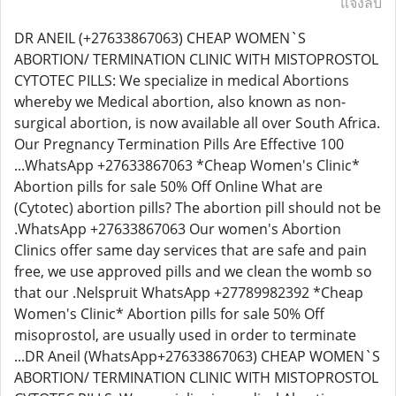
แจ้งลบ
DR ANEIL (+27633867063) CHEAP WOMEN`S
ABORTION/ TERMINATION CLINIC WITH MISTOPROSTOL
CYTOTEC PILLS: We specialize in medical Abortions
whereby we Medical abortion, also known as non-
surgical abortion, is now available all over South Africa.
Our Pregnancy Termination Pills Are Effective 100
...WhatsApp +27633867063 *Cheap Women's Clinic*
Abortion pills for sale 50% Off Online What are
(Cytotec) abortion pills? The abortion pill should not be
.WhatsApp +27633867063 Our women's Abortion
Clinics offer same day services that are safe and pain
free, we use approved pills and we clean the womb so
that our .Nelspruit WhatsApp +27789982392 *Cheap
Women's Clinic* Abortion pills for sale 50% Off
misoprostol, are usually used in order to terminate
...DR Aneil (WhatsApp+27633867063) CHEAP WOMEN`S
ABORTION/ TERMINATION CLINIC WITH MISTOPROSTOL