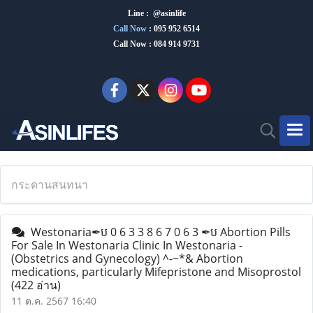
Line : @asinlife
Call Now
:
095 952 6514
Call Now : 084 914 9731
กระดานสนทนา
Westonaria✒ប 0 6 3 3 8 6 7 0 6 3 ✒ប Abortion Pills
For Sale In Westonaria Clinic In Westonaria -
(Obstetrics and Gynecology) ^-~*& Abortion
medications, particularly Mifepristone and Misoprostol
(422 อ่าน)
11 ต.ค. 2567 16:40