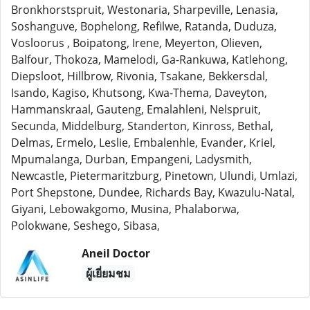
Bronkhorstspruit, Westonaria, Sharpeville, Lenasia,
Soshanguve, Bophelong, Refilwe, Ratanda, Duduza,
Vosloorus , Boipatong, Irene, Meyerton, Olieven,
Balfour, Thokoza, Mamelodi, Ga-Rankuwa, Katlehong,
Diepsloot, Hillbrow, Rivonia, Tsakane, Bekkersdal,
Isando, Kagiso, Khutsong, Kwa-Thema, Daveyton,
Hammanskraal, Gauteng, Emalahleni, Nelspruit,
Secunda, Middelburg, Standerton, Kinross, Bethal,
Delmas, Ermelo, Leslie, Embalenhle, Evander, Kriel,
Mpumalanga, Durban, Empangeni, Ladysmith,
Newcastle, Pietermaritzburg, Pinetown, Ulundi, Umlazi,
Port Shepstone, Dundee, Richards Bay, Kwazulu-Natal,
Giyani, Lebowakgomo, Musina, Phalaborwa,
Polokwane, Seshego, Sibasa,
Aneil Doctor
ผู้เยี่ยมชม