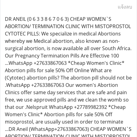
แจ้งลบ
DR ANEIL (0 6 3 3 8 6 7 0 6 3) CHEAP WOMEN`S
ABORTION/ TERMINATION CLINIC WITH MISTOPROSTOL
CYTOTEC PILLS: We specialize in medical Abortions
whereby we Medical abortion, also known as non-
surgical abortion, is now available all over South Africa.
Our Pregnancy Termination Pills Are Effective 100
...WhatsApp +27633867063 *Cheap Women's Clinic*
Abortion pills for sale 50% Off Online What are
(Cytotec) abortion pills? The abortion pill should not be
.WhatsApp +27633867063 Our women's Abortion
Clinics offer same day services that are safe and pain
free, we use approved pills and we clean the womb so
that our .Nelspruit WhatsApp +27789982392 *Cheap
Women's Clinic* Abortion pills for sale 50% Off
misoprostol, are usually used in order to terminate
...DR Aneil (WhatsApp+27633867063) CHEAP WOMEN`S
ABORTION/ TERMINATION CLINIC WITH MISTOPROSTOL