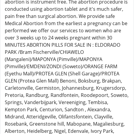
abortion is instrument free. The abortion procedure is
conducted using abortion tablet and it's much safer,
pain free than surgical abortion. We provide safe
Medical Abortion from the earliest a pregnancy can be
performed we offer our services to women who are
over 3 weeks up to 24 weeks pregnant within 30
MINUTES ABORTION PILLS FOR SALE IN : ELDORADO
PARK /Bram Fischerville/CHIAWELO
(Mangaleni)/MAPONYA (Pimville)/MAPONYA
(Pimville)/EMDENI/ZONDI (Soweto)/ORANGE FARM
(Eyethu Mall)/PROTEA GLEN (Shell Garage)/PROTEA
GLEN (Protea Glen Mall) Benoni, Boksburg, Brakpan,
Carletonville, Germiston, Johannesburg, Krugersdorp,
Pretoria, Randburg, Randfontein, Roodepoort, Soweto,
Springs, Vanderbijpark, Vereeniging, Tembisa,
Kempton Park, Centurion, Sandton , Alexandra,
Midrand, Atteridgeville, Olifantsfontein, Clayville,
Rosebank, Greenstone hill, Mabopane, Magaliesburg,
Alberton, Heidelberg, Nigel, Edenvale, Ivory Park,