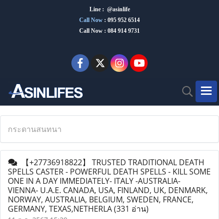
Line : @asinlife
Call Now
:
095 952 6514
Call Now : 084 914 9731
กระดานสนทนา
【+27736918822】 TRUSTED TRADITIONAL DEATH
SPELLS CASTER - POWERFUL DEATH SPELLS - KILL SOME
ONE IN A DAY IMMEDIATELY- ITALY -AUSTRALIA-
VIENNA- U.A.E. CANADA, USA, FINLAND, UK, DENMARK,
NORWAY, AUSTRALIA, BELGIUM, SWEDEN, FRANCE,
GERMANY, TEXAS,NETHERLA
(331 อ่าน)